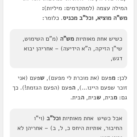
המילה עצמה (למתקדמים: מיליות)
:
מש"ה
מוציא
, וכל"ב מכניס
. כלומר:
כשיש אחת מאותיות
מש"ה
(מ"ם השימוש,
שי"ן הזיקה, ה"א הידיעה) – אחריהן יבוא
דגש,
לכן:
מ
פּעם (את מוכרת לי מפעם),
ש
פּעם (אני
זוכר שפעם היינו…),
ה
פּעם (הפעם הגזמת!). כך
גם:
מ
בּית,
ש
בּית,
ה
בּית.
אבל כשיש אחת מאותיות
וכל"ב
(וי"ו
החיבור, אותיות היחס כ, ל, ב) – אחריהן לא