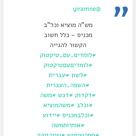
@yiramne
מש"ה מוציא וכל"ב
מכניס – כלל חשוב
הקשור להגייה
#לומדים_עם_טיקטוק
#לומדיםעםטיקטוק
#לשון
#עברית
#השפה_העברית
#דקדוק
#דגש
#משה
#וכלב
#משהמוציא
#וכלבמכניס
#יידוע
#אותיותמשה
#מםהשימוש
#שיןהזיקה