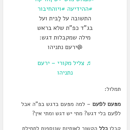
#ההידיעה
#ויוהחיבור
התשובה על לַבּית ועל
בג"ד כפ"ת שלא בראש
מילה שמקבלות דגש:
@ירעם נתניהו
♬ צליל מקורי – ירעם
נתניהו
תמלול:
מפּעם לפֿעם
– למה מפּעם בדגש בפ"ה אבל
לפֿעם בלי דגש? מתי יש דגש ומתי אין?
קבלו
כלל
הקשור לאותיות שנוספות לתחילת