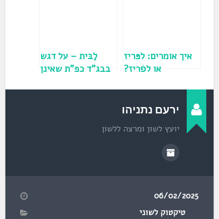
ב
ח
ל
ו
ן
ח
ד
ש
)
איך אומרים: לפּריז
לַבּית – על דגש
או לפֿריז?
בבג"ד כפ"ת שאינן
בראש מילה
ירעם נתניהו
יועץ לשון ומרצה ללשון
06/02/2025
טיקטוק לשוני