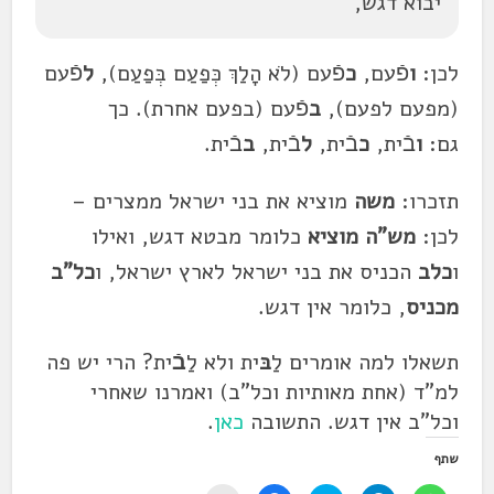
יבוא דגש,
לכן:
ו
פֿעם,
כ
פֿעם (לֹא הָלַךְ כְּפַעַם בְּפַעַם),
ל
פֿעם
(מפעם לפעם),
ב
פֿעם (בפעם אחרת). כך
גם:
ו
בֿית,
כ
בֿית,
ל
בֿית,
ב
בֿית.
תזכרו:
משה
מוציא
את בני ישראל ממצרים –
לכן:
מש"ה
מוציא
כלומר מבטא דגש, ואילו
ו
כלב
הכניס את בני ישראל לארץ ישראל, ו
כל"ב
מכניס
, כלומר אין דגש.
תשאלו למה אומרים לַ
בּ
ית ולא לַ
בֿ
ית? הרי יש פה
למ"ד (אחת מאותיות וכל"ב) ואמרנו שאחרי
וכל"ב אין דגש. התשובה
כאן
.
שתף