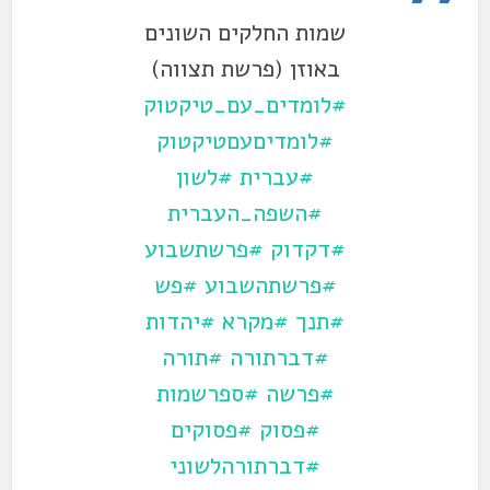
שמות החלקים השונים
באוזן (פרשת תצווה)
#לומדים_עם_טיקטוק
#לומדיםעםטיקטוק
#עברית
#לשון
#השפה_העברית
#דקדוק
#פרשתשבוע
#פרשתהשבוע
#פש
#תנך
#מקרא
#יהדות
#דברתורה
#תורה
#פרשה
#ספרשמות
#פסוק
#פסוקים
#דברתורהלשוני