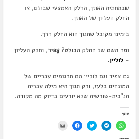
שבתחתית האוזן, החלק האמצעי שבולט, או
החלק העליון של האוזן.
בימינו מקובל שתנוך הוא החלק הרך.
ומה השם של החלק הבולט?
צָפיר
, וחלק העליון
–
לוליין
.
גם
צפיר
וגם לוליין הם תרגומים עבריים של
המונחים בלעז, ורק תנוך היא מילה עברית
תנ"כית-שורשית שלא יודעים בדיוק מה מקורה.
שתף
ל
ל
ל
ל
י
ח
ח
ח
ח
ש
י
י
צ
י
ל
צ
צ
ו
צ
ל