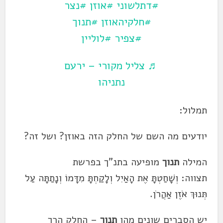
#דתלשוני
#אוזן
#נצר
#חלקיהאוזן
#תנוך
#צפיר
#לוליין
♬ צליל מקורי – ירעם
נתניהו
תמלול:
יודעים מה השם של החלק הזה באוזן? ושל זה?
המילה
תנוך
מופיעה בתנ"ך בפרשת
תצווה: וְשָׁחַטְתָּ אֶת הָאַיִל וְלָקַחְתָּ מִדָּמוֹ וְנָתַתָּה עַל
תְּנוּךְ אֹזֶן אַהֲרֹן.
יש הסברים שונים מהו
תנוך
– החלק הרך