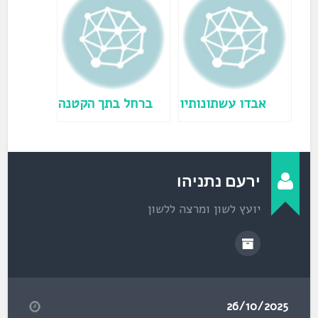
פ
ת
ח
ב
ח
ל
ו
ן
ח
ד
ש
)
אבדו עשתונותיו
ברחל בתך הקטנה
ירעם נתניהו
יועץ לשון ומרצה ללשון
26/10/2025