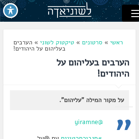
לשוניאדה
עברית. לשון. שפה
דלג
לתוכן
ראשי
»
סרטונים
»
טיקטוק לשוני
»
הערבים
בעליהום על היהודים!
הערבים בעליהום על
היהודים!
על מקור המילה "עליהום".
@yiramne
#חיבורסרטונים
עם @על