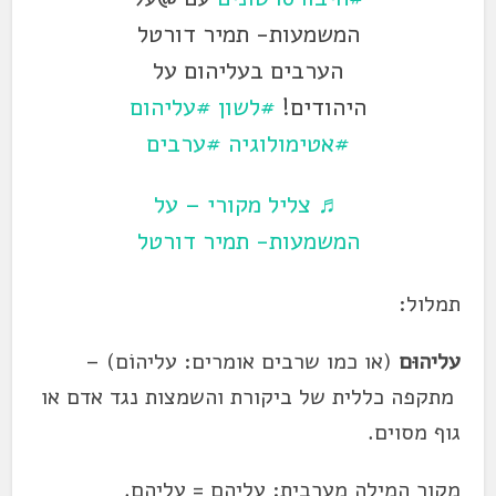
המשמעות- תמיר דורטל
הערבים בעליהום על
היהודים!
#לשון
#עליהום
#אטימולוגיה
#ערבים
♬ צליל מקורי – על
המשמעות- תמיר דורטל
תמלול:
עליהוּם
(או כמו שרבים אומרים: עליהוֹם) –
מתקפה כללית של ביקורת והשמצות נגד אדם או
גוף מסוים.
מקור המילה מערבית: עליהֻם = עליהם.