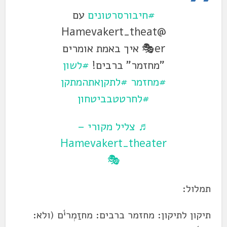
#חיבורסרטונים
עם
@Hamevakert_theat
er🎭 איך באמת אומרים
"מחזמר" ברבים!
#לשון
#מחזמר
#לתקןאתהמתקן
#לחרטטבביטחון
♬ צליל מקורי –
Hamevakert_theater
🎭
תמלול:
תיקון לתיקון: מחזמר ברבים: מחזַמְרי֫ם (ולא: