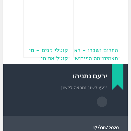
ת
המילים?
ח
ב
ח
ל
ו
ן
ח
ד
ש
)
החלום ושברו – לא
קוטלי קנים – מי
תאמינו מה הפירוש
קוטל את מי,
במקור!
ובאילו קנים
מדובר?
ירעם נתניהו
יועץ לשון ומרצה ללשון
17/06/2026