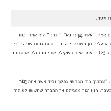
 ויגור.
 אמר: "
אשר יָגַרְנוּ בא
". "יגרנו" הוא אמר, כמו
ם הפעלים מן השורש
י-ג-ר
– התנהגותם שונה: "כי
אסונותיו.
: "ונתתיך ביד מבקשי נפשך וביד אשר אתה
יָגוֹר
 בהווה ויגור גם בעבר: הוא יגור מפניהם אך התברר שחששו לא היה