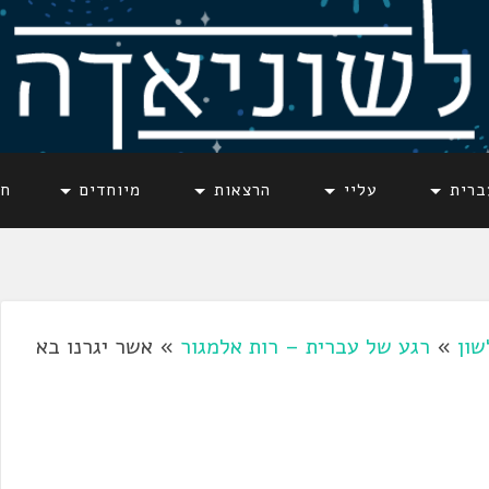
ברית
עליי
הרצאות
מיוחדים
חד
שון
»
רגע של עברית – רות אלמגור
»
אשר יגרנו בא