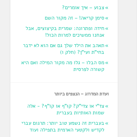
צבוע – איך אומרים?
סימן קריאה! – זה מקור השם
חידה ופתרונה: שמרית בקיצוצים, אבל
אנחנו ממשיכים למרות הכול!
תאהב את הילד שלך גם אם הוא לא ידבר
בחי"ת ועי"ן? ‏(חלק ו‏)
מס הבלו – גלו מה מקור המילה ואם היא
קשורה לפרסית
ועדת המדרוג – הנצפים ביותר
צד"י או צדי"ק? קוּ"ף או קוֹ"ף? - אלה
שמות האותיות בעברית
בעברית זה נשמע טוב יותר: תרגום עברי
לקדיש ולקטעי הארמית בתפילה ועוד