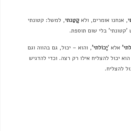
י
, אנחנו אומרים, ולא
קָטַנתי
, למשל: קטונתי
'קטונתי' בלי שום תוספת.
ַלתי'
אלא '
יָכוֹלתי'
, והוא – יכול, גם בהווה וגם
וא יכול להצליח אילו רק רצה. וכדי להדגיש
ל להצליח.