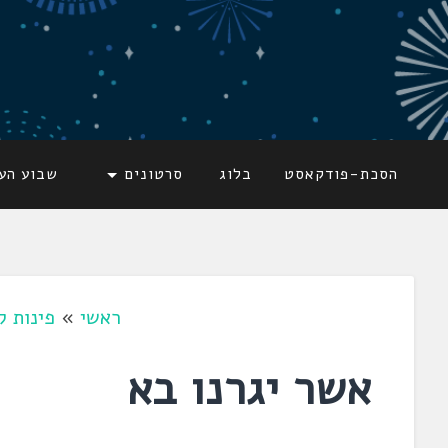
דלג
לתוכן
לשוניאדה
עברית. לשון. שפה
הסכת-פודקאסט
בלוג
סרטונים
שבוע הע
ראשי
»
פינות ל
אשר יגרנו בא