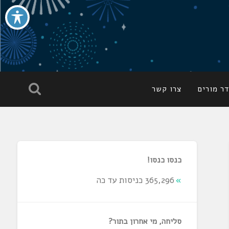
ר מורים
צרו קשר
כנסו כנסו!
365,296 כניסות עד כה
סליחה, מי אחרון בתור?