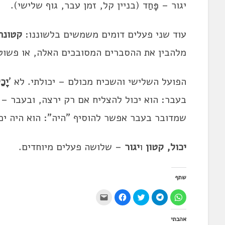
יגור – פָּחַד (בניין קל, זמן עבר, גוף שלישי).
עוד שני פעלים דומים משמשים בלשוננו:
קטונת
מלהבין את ההסברים המסובכים האלה, או פשוט 
הפועל השלישי והשכיח מכולם – יכולתי. לא '
יָכ
בעבר: הוא יכול להצליח אם רק ירצה, ובעבר – ה
שמדובר בעבר אפשר להוסיף "היה": הוא היה יכו
יכול, קטון
ו
יגור
– שלושה פעלים מיוחדים.
שתף
ל
ל
ל
ל
י
ח
ח
ח
ח
ש
י
י
צ
י
ל
צ
צ
ו
צ
ל
אהבתי
ה
ה
כ
ה
ח