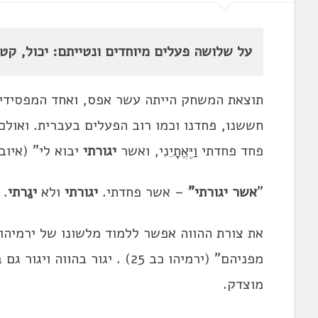
על שלושה פעלים מיוחדים ונטייתם: יכול, קטון
תוצאת המשחק הייתה עשר אפס, ואחד המפסידים
חששנו, פחדנו וכמו רוב הפעלים בעברית. ואול
פחד פחדתי וַיֶּאֱתָיֵנִי, ואשר
יגורתי
יבוא לי" (איוב ג 25) – אמר איוב כשקילל את יומו בגלל 
"
אשר יגורתי"
– אשר פחדתי.
יגורתי
ולא
יגַרתי
.
את צורת ההווה אפשר ללמוד מלשונו של ירמיהו
מפניהם" (ירמיהו כב 25) . יגור
מוצדק.