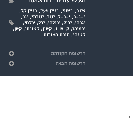
רגע של עברית – רות אלמגור
איוב
,
ביטוי
,
בניין פעל
,
בניין קל
,
י-ג-ר
,
י-כ-ל
,
יגור
,
יגורתי
,
יגר
,
יגרתי
,
יכול
,
יכולתי
,
יכל
,
יכלתי
,
ירמיהו
,
ק-ט-נ
,
קטון
,
קטונתי
,
קטן
,
קטנתי
,
תורת הצורות
הרשומה הקודמת
הרשומה הבאה
*