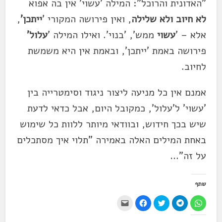
"האדונית והרוכל": המילה 'עשוי' אין בה אפוא
לא חיוב ולא שלילה
, ואין פירושה המקורי '
ייתכן'
,
אלא – '
עשוי
ממש', 'בנוי'. ואילו המילה '
עלול'
פירושה באמת 'ייתכן', ובאמת אין היא משמשת
לחיוב.
אמנם אין כל מניעה ליצור ניגוד וסימטרייה בין
'עשוי' ל'עלול', כמקובל היום, אבל כדאי לדעת
שיש בכך חידוש, ובוודאי מיותר ללוות כל שימוש
באחת המילים האלה באמירה "תלוי איך מסתכלים
על זה"…
שתף
ל
ל
ל
ל
י
ח
ח
ח
ח
ש
י
י
צ
י
ל
צ
צ
ו
צ
ל