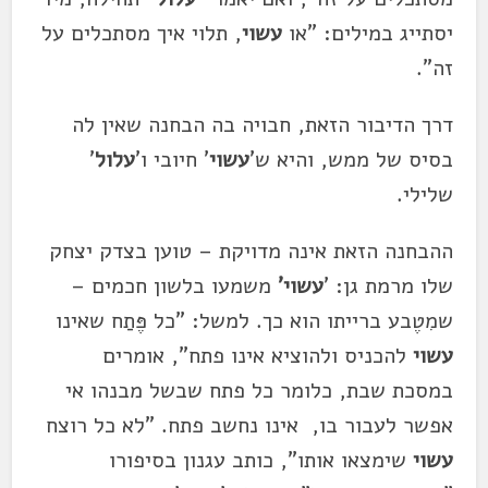
יסתייג במילים: "או
עשוי
, תלוי איך מסתכלים על
זה".
דרך הדיבור הזאת, חבויה בה הבחנה שאין לה
בסיס של ממש, והיא ש'
עשוי
' חיובי ו'
עלול
'
שלילי.
ההבחנה הזאת אינה מדויקת – טוען בצדק יצחק
שלו מרמת גן: '
עשוי'
משמעו בלשון חכמים –
שמִטֶבע ברייתו הוא כך. למשל: "כל פֶּתַח שאינו
עשוי
להכניס ולהוציא אינו פתח", אומרים
במסכת שבת, כלומר כל פתח שבשל מבנהו אי
אפשר לעבור בו, אינו נחשב פתח. "לא כל רוצח
עשוי
שימצאו אותו", כותב עגנון בסיפורו