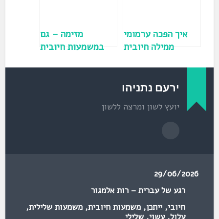
ו
ן
ח
ד
ש
)
איך הפכה ערמומי
מזימה – גם
ממילה חיובית
במשמעות חיובית
למילה שלילית?
(פרשת משפטים)
ירעם נתניהו
יועץ לשון ומרצה ללשון
29/06/2026
רגע של עברית – רות אלמגור
חיובי
,
ייתכן
,
משמעות חיובית
,
משמעות שלילית
,
עלול
,
עשוי
,
שלילי