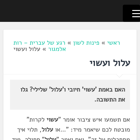
לשוניאדה
עברית. לשון. שפה
דלג
לתוכן
ראשי
»
פינות לשון
»
רגע של עברית – רות
אלמגור
»
עלול ועשוי
עלול ועשוי
האם באמת 'עשוי' חיובי ו'עלול' שלילי? גלו
את התשובה.
אם תשמעו איש ציבור אומר "
עשוי
לקרות"
מובטח לכם שיאמר מיד: "…או
עלול
, תלוי איך
מסתכלים על זה", ואם יאמר "
עלול
" תחילה, מיד