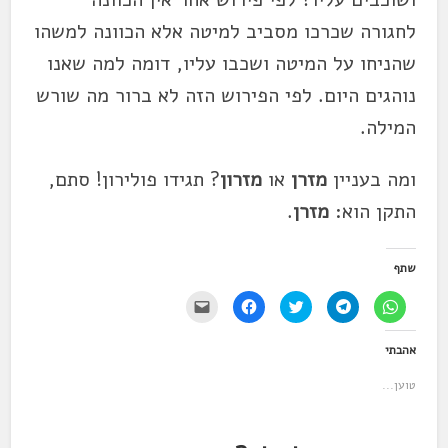
לחגורה שכרכו מסביב למיטה אלא הכוונה למשהו
שהניחו על המיטה ושכבו עליו, דומה למה שאנו
נוהגים היום. לפי הפירוש הזה לא ברור מה שורש
המילה.
ומה בעניין
מזרן
או
מזרון
? תגידו פולירון! סתם,
התקן הוא:
מזרן
.
שתף
ל
ל
ל
ל
י
ח
ח
ח
ח
ש
י
י
צ
י
ל
צ
צ
ו
צ
ל
אהבתי
ה
ה
כ
ה
ח
ל
ל
ד
ל
ו
ש
ש
י
ש
ץ
טוען...
י
י
ל
י
כ
ת
ת
ש
ת
ד
ו
ו
ת
ו
י
ף
ף
ף
ף
ל
ב
ב
ב
ב
ש
-
-
ט
פ
ל