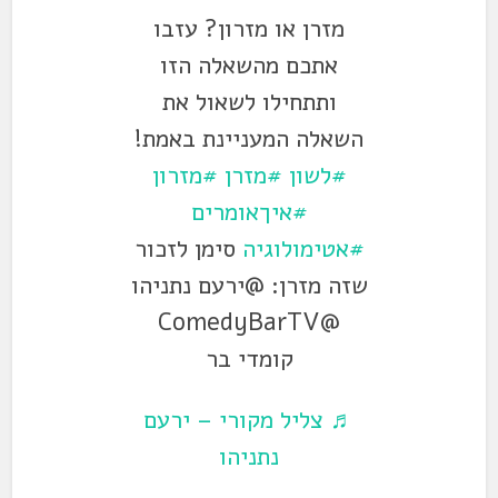
מזרן או מזרון? עזבו
אתכם מהשאלה הזו
ותתחילו לשאול את
השאלה המעניינת באמת!
#לשון
#מזרן
#מזרון
#איךאומרים
#אטימולוגיה
סימן לזכור
שזה מזרן: @ירעם נתניהו
@ComedyBarTV
קומדי בר
♬ צליל מקורי – ירעם
נתניהו