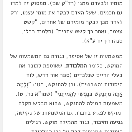
מומיו ולבערם ממנו (רד"ק שם). מפסוק זה למדו
גם חכמים, שעל האדם לבקר את מומי עצמו, ורק
לאחר מכן לבקר מומיהם של אחרים, "קשט
עצמך, ואחר כך קשט אחרים" (תלמוד בבלי,
סנהדרין יח ע"א).
ממשמעות זו של אסיפה, נגזרת גם המשמעות של
המוקש, כלומר
המלכודת
, שאוספת לתוכה את
בעלי החיים שנלכדים (ספר אור חדש, לוח
היסודות והשרשים). וכן להתנקש, כגון: "וְלָמָה
אַתָּה מִתְנַקֵּשׁ בְּנַפְשִׁי לַהֲמִיתֵנִי" (שמו"א כח, ט).
משמעות המילה להתנקש, שהוא מבקש תקלה
ומוקש לפגוע בחברו. גם המשמעות של נקישה,
נגיעה וחיבור
, נגזר מהמילה מוקש. רגילים
הציידים שמניחים דבק על גבי המלכודת,