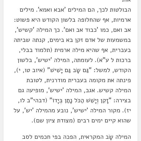
הבולטות לכך, הם המילים 'אבא ואמא'. מילים
ארמיות, אף שהחלופה בלשון הקודש היא פשוט:
אב ואם, כמו 'כבוד אב ואם'. כך המילה 'קשיש',
במשמעות של אדם זקן בא בימים, קנתה שביתה
בעברית, אף שהיא מילה ארמית (תלמוד בבלי,
ברכות ל ע"א). לעומתה, המילה 'ישיש', בלשון
הקודש, למשל: "גַּם שָׂב גַּם יָשִׁישׁ" (איוב טו, י),
פינתה את מקומה בעברית מודרנית, לטובת
המילה קשיש. אגב, המילה 'ישיש', מופיעה גם
בצירה: "זָקֵן וְיָשֵׁשׁ הַכֹּל נָתַן בְּיָדוֹ" (דבהי"ב לו,
יז). מקור המילה 'ישיש', נובע מהמילה 'יש', על
שהוא קיים ימים רבים (מצודת ציון שם).
המילה שָׂב המקראית, הפכה בפי חכמים לסב