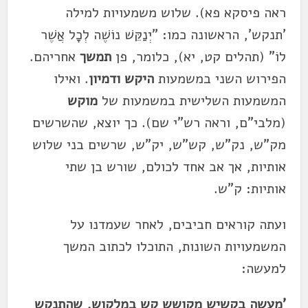
ראה פיסקא פא). שלוש משמעויות למילה
'תנקש', הראשונה כמו: "יְנַקֵּשׁ נוֹשֶׁה לְכָל אֲשֶׁר
לוֹ" (תהלים קט, יא), כלומר, פן
תמשך
אחריהם.
הפירוש השני במשמעות
היקש ודמיון
. ואילו
המשמעות השלישית במשמעות של
מוקש
(מלבי"ם, וראה רש"י שם). כך יוצא, שהשרשים
מק"ש, נק"ש, קש"ש, יק"ש, שרשים בני שלוש
אותיות, אך אב אחד לכולם, שורש בן שתי
אותיות: ק"ש.
ועתה קוראים חביבים, לאחר שעמדנו על
המשמעויות השונות, התוכלו לכתוב המשך
למעשה:
'מעשה בקשיש מקושש קש במלקוש, שהתנקש