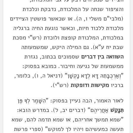
והציפור שנחה על המלכודת, נדבקת ונלכדת
(מלבי"ם משלי ו, ה). או שכאשר פושטין הציידים
מלכודת ללכוד חיות, וכאשר נוגעת החיה ברגליה
במלכודת, המלכודת קופצת ולוכדת (רש"י מסכת
שבת יח ע"א). גם המילה היקש, שמשמעותה
השוואה בין דברים
שסמוכים בכתוב, נגזרת
ממשמעות של נגיעה וחיבור. כמובא בפסוק:
"וְאַרְכֻבָּתֵהּ דָּא לְדָא נָקְשָׁן" (דניאל ה, ו), כלומר,
ברכיו
מקישות ודופקות
(רש"י).
לאור האמור, הבה נעיין בפסוק: "הִשָּׁמֶר לְךָ פֶּן
תִּנָּקֵשׁ
אַחֲרֵיהֶם" (דברים יב, ל). במדרש הובא:
"שמא תמשך אחריהם, או שמא תדמה להם, שמא
תעשה כמעשיהם ויהיו לך למוקש" (ספרי פרשת