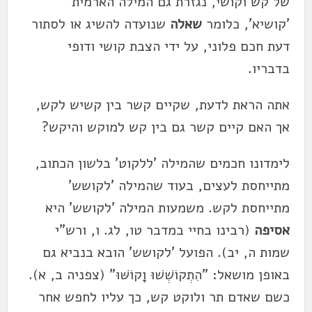
של קש וקושי, נגזרת גם המילה הארמית
'קושיא', כלומר
שאלה
שנועדה להשיג או לסתור
דעת חכם פלוני, על ידי הצבת קושי ודופי
בדבריו.
אתה הראת לדעת, שקיים קשר בין קשיש לקש,
אך האם קיים קשר גם בין קש למוקש והיקש?
לימדונו חכמים שהמילה 'ללקוט' בלשון הכתוב,
מתייחסת לעצים, בעוד שהמילה 'לקושש'
מתייחסת לקש. משמעות המילה 'לקושש' היא
אסיפה
(רבינו בחיי במדבר טו, לג. ו, ורש"י
שמות ה, יב). הפועל 'לקושש' הובא בנביא גם
באופן מושאל: "הִתְקוֹשְׁשׁוּ וָקוֹשּׁוּ" (צפניה ב, א).
כשם שאדם תר ולוקט קש, כך עליו לחפש אחר