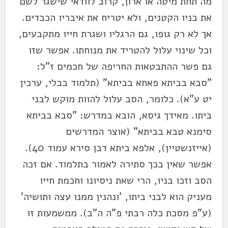
מה תחת מיטה או ארון, קרוב לוודאי שישגר לשם
את בניו הקטנים, ולא יטריח את איבריו הכבדים.
אך לא רק גופו, גם הרגליו ושגרת חייו מתקבעים,
וכל שינוי עלול להטריד את מנוחתו. אפשר שזו
גם פשר ההתבטאות החריפה של חכמים ז"ל:
"סבא בביתא פאחא בביתא" (תלמוד בבלי, ערכין
יט ע"א). כלומר, הסב עלול להוות מוקש לבני
ביתו. מאידך גיסא, הובא במדרש: "סבא בביתא
סימנא טבא בביתא" (אוצר המדרשים
(אייזנשטיין), אלפא ביתא דבן סירא עמוד 40).
אפשר שאין בכך סתירה לאמור בתלמוד. אם זכה
הסב וזכו בניו, הרי שאת ניסיונו וחכמת חייו
מעניק הוא לבני ביתו, 'ונהנין ממנו עצה ותושיה'
(ע"פ מסכת כלה רבתי פ"ה ה"ב). ממשמעות זו