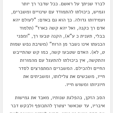
לברד שניתך על ראשם. ככל שדבר רך יותר
וגמיש, ביכולתו להתמודד עם שינויים ומשברים,
ועמידותו גדולה. כך הוא גם באדם: "לעולם יהא
אדם רך כקנה, ואל יהא קשה כארז" (תלמוד
בבלי, תענית כ ע"א), הקנה טבעו רך, "ומפני
הכנעתו אינו נשבר מן הרוח" (משיבת נפש שמות
ט, לא). האדם שטבעו קשה, כמו קש שהתייבש
והתקשה, אין ביכולתו להתעגל עם מהמורות
החיים ולהכילם. המשברים המתפרצים לסדר
חייו, משבשים את צלילותו, ומשביתים את
חיוניותו ומשוש חייו.
הסב הזקן, בהפלגת שנותיו, מאבד את גמישות
איבריו, עד שכאשר יצטרך להתכופף ולבקש דבר