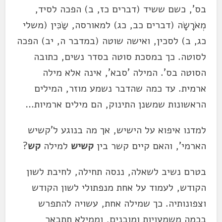
בס', כשם ששיד (דברים כז, ב) הפכה לסיד,
מְאֹרָשָׂה (דברים כב, כג) למאורסה, שַׂכִּין (משלי
כג, ב) לסכין, ואישה שוטה (במדבר ה, יב) הפכה
לסוטה. כך במסכת סוטה בסדר נשים, כתובה
הסוטה בס'. המילה 'סבא', אינה אלא מילה
ארמית. עד כמה שהדבר נשמע מוזר, המילים
הראשונות שמשנן התינוק, הם מילים ארמיות…
למדנו איפוא על הישיש, אך מה בנוגע ל'קשיש
הארמי', והאם קיים קשר בין
קשיש
למילה
קש
?
בטרם נשיב לשאלה, ננסה תחילה, לחיבת לשון
הקודש, לעמוד על אחת מנפתולי לשון הקודש
וצפונותיה. כך שמילה אחת, עשויה להתפרש
בכמה משמעויות ומובנים, וממילא תתבאר