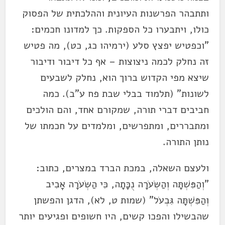
ותתבהר הפרשנות העיונית וההלכתית של הפסוק
כולו, ויתבערו כל הספקות. כך למדונו חכמים:
"וכפטיש יפצץ סלע (ירמיהו כג, כט), מה פטיש
זה נחלק לכמה ניצוצות – אף כל דיבור ודיבור
שיצא מפי הקדוש ברוך הוא, נחלק לשבעים
לשונות" (תלמוד בבלי שבת פח ע"ב). כמה
חביבים דברי תורה, שמקורם אחד, והם הולכים
ומתבררים, ומתפרשים, ומלמדים על חכמתו של
נותן התורה.
ולעצם השאלה, במכת הברד במצרים, כתוב:
"וְהַפִּשְׁתָּה וְהַשְּׂעֹרָה נֻכָּתָה, כִּי הַשְּׂעֹרָה אָבִיב
וְהַפִּשְׁתָּה גִּבְעֹל" (שמות ט, לא), הדגן והפשתן
שהבשילו והפכו קשים, היו חשופים ופגיעים יותר