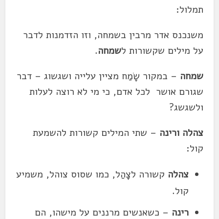
תמלול:
משנכנס אדר מרבין בשמחה, וזו הזדמנות לדבר
על מילים שקשורות ל
שמחה
.
שמחה
– במקור שָׂמַח מציין עלייה ושגשוג – דבר
שגורם אושר לכל אדם, כי מי לא רוצה לעלות
ולשגשג?
צהלה ורינה
– שתי המילים קשורות להשמעת
קול:
צהלה
קשורה לצָהַל, כמו שסוס צוהל, משמיע
קול.
רינה
– כשאנשים מרננים על מישהו, הם