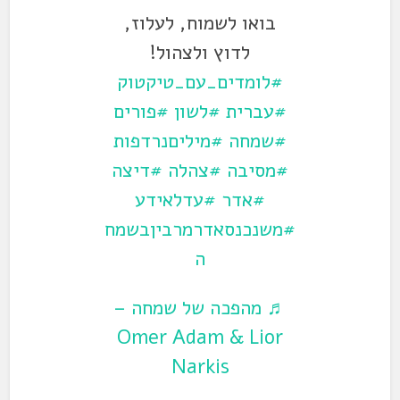
בואו לשמוח, לעלוז,
לדוץ ולצהול!
#לומדים_עם_טיקטוק
#עברית
#לשון
#פורים
#שמחה
#מיליםנרדפות
#מסיבה
#צהלה
#דיצה
#אדר
#עדלאידע
#משנכנסאדרמרביןבשמח
ה
♬ מהפכה של שמחה –
Omer Adam & Lior
Narkis