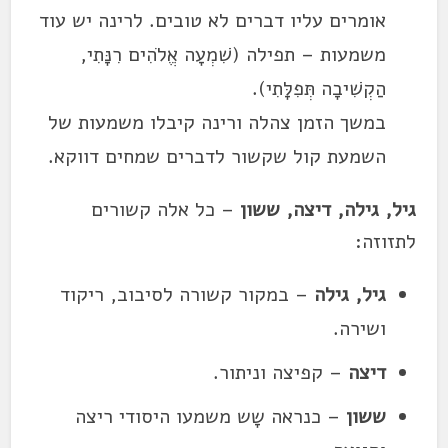
אומרים עליו דברים לא טובים. לרינה יש עוד
משמעות – תפילה (שִׁמְעָה אֱלֹהִים רִנָּתִי,
הַקְשִׁיבָה תְּפִלָּתִי).
במשך הזמן צהלה ורינה קיבלו משמעות של
השמעת קול שקשור לדברים שמחים דווקא.
גיל, גילה, דיצה, ששון
– כל אלה קשורים
לתזוזה:
גיל, גילה
– במקור קשורה לסיבוב, ריקוד
ושירה.
דיצה
– קפיצה וניתור.
ששון
– כנראה שָש משמעו היסודי ריצה