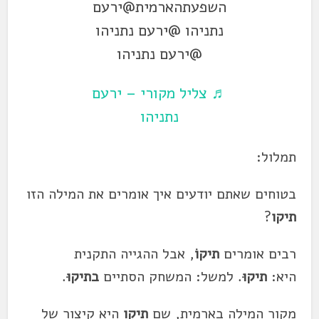
השפעתהארמית@ירעם
נתניהו @ירעם נתניהו
@ירעם נתניהו
♬ צליל מקורי – ירעם
נתניהו
תמלול:
בטוחים שאתם יודעים איך אומרים את המילה הזו
תיקו
?
רבים אומרים
תיקו
, אבל ההגייה התקנית
היא:
תיקו
. למשל: המשחק הסתיים
ב
תיקו
.
מקור המילה בארמית, שם
תיקו
היא קיצור של