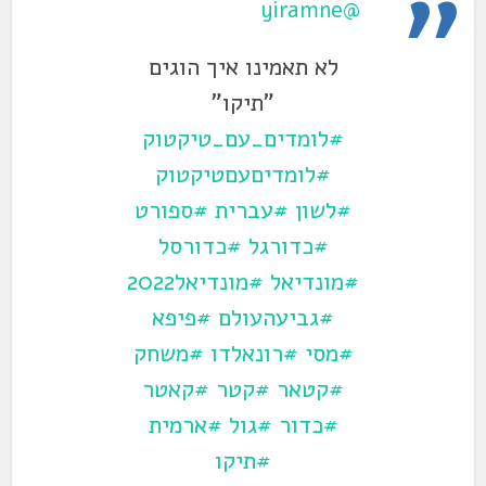
@yiramne
לא תאמינו איך הוגים
"תיקו"
#לומדים_עם_טיקטוק
#לומדיםעםטיקטוק
#לשון
#עברית
#ספורט
#כדורגל
#כדורסל
#מונדיאל
#מונדיאל2022
#גביעהעולם
#פיפא
#מסי
#רונאלדו
#משחק
#קטאר
#קטר
#קאטר
#כדור
#גול
#ארמית
#תיקו