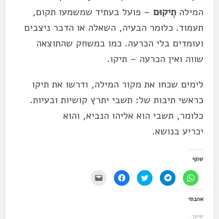
המילה
תְיקוּם
– פועל בעתיד שמשמעו תקום,
תעמוד. כלומר הבעיה, השאלה או הדבר ניצבים
ועומדים בלי הכרעה. כמו במשחק שהתוצאה
שווה ואין הכרעה –
תיקו
.
לימים שכחו את מקור המילה, ודרשו את
תיקו
כראשי תיבות של: תשבי יתרץ קושיות ובעיות.
כלומר, תשבי הוא אליהו הנביא, והוא
יכריע בנושא.
שתף
ל
ל
ל
ל
י
ח
ח
ח
ח
ש
י
י
צ
י
ל
צ
צ
ו
צ
ל
אהבתי
ה
ה
כ
ה
ח
ל
ל
ד
ל
ו
ש
ש
י
ש
ץ
טוען...
י
י
ל
י
כ