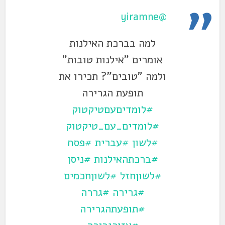
@yiramne
למה בברכת האילנות
אומרים "אילנות טובות"
ולמה "טובים"? תכירו את
תופעת הגרירה
#לומדיםעםטיקטוק
#לומדים_עם_טיקטוק
#לשון
#עברית
#פסח
#ברכתהאילנות
#ניסן
#לשוןחזל
#לשוןחכמים
#גרירה
#גררה
#תופעתהגרירה