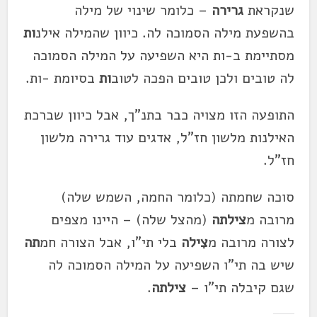
שנקראת
גרירה
– כלומר שינוי של מילה
בהשפעת מילה הסמוכה לה. כיוון שהמילה אילנ
ות
מסתיימת ב-ות היא השפיעה על המילה הסמוכה
לה טובים ולכן טובים הפכה לטוב
ות
בסיומת -ות.
התופעה הזו מצויה כבר בתנ"ך, אבל כיוון שברכת
האילנות מלשון חז"ל, אדגים עוד גרירה מלשון
חז"ל.
סוכה שחמתה (כלומר החמה, השמש שלה)
מרובה מ
צילתה
(מהצל שלה) –
היינו מצפים
לצורה מרובה מ
צִילה
בלי תי"ו, אבל הצורה חמ
תה
שיש בה תי"ו השפיעה על המילה הסמוכה לה
שגם קיבלה תי"ו –
צילתה
.