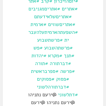
#יוםהזיכרון
#קרב
#אתר
#אתרים
#אתריםמגניבים
#אתריםשלאידעתם
#אתריםשווים
#ארמית
#השפעתהארמיתעלהעבר
ית
#פרשתשבוע
#פרשתהשבוע
#פש
#תנך
#מקרא
#יהדות
#דברתורה
#תורה
#פרשה
#ספרבראשית
#פסוק
#פסוקים
#דברתורהלשוני
#דתלשוני
@ירעם נתניהו
@ירעם נתניהו @ירעם