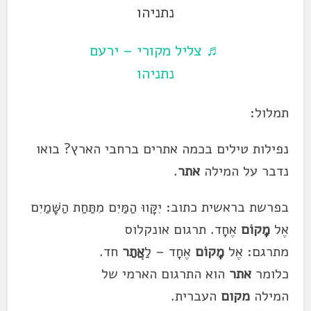
נתניהו
♬ צליל מקורי – ירעם
נתניהו
תמלול:
נפילות טילים בכמה אתרים ברחבי הארץ? בואו
נדבר על המילה
אתר
.
בפרשת בראשית כתוב: יִקָּווּ הַמַּיִם מִתַּחַת הַשָּׁמַיִם
אֶל
מָקוֹם
אֶחָד. תרגום אונקלוס
מתרגם: אֶל
מָקוֹם
אֶחָד – לַ
אֲתַר
חד.
כלומר
אתר
הוא התרגום הארמי של
המילה
מקום
העברית.