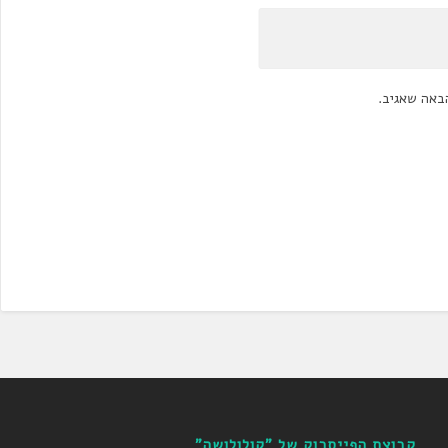
באה שאגיב.
קבוצת הפייסבוק של "קולולושה"