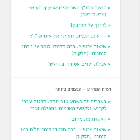
הנשר בתנ"ך נשר ימינו או עוף העיט?
‏(פרשת ראה‏)
לדרוך על הדרכון!
הידעתם שביום חמישי אין אות שי"ן?
שיעור פרטי 2: ככה תלמדו לומר עי"ן כמו
תימנים! (חלק ח)‏
אכילת ילדים אסורה בהחלט!
ועדת המדרוג – הנצפים ביותר
בעברית זה נשמע טוב יותר: תרגום עברי
לקדיש ולקטעי הארמית בתפילה ועוד
האקדח מת מחום
שיעור פרטי 1: ככה תלמדו לומר חי"ת כמו
תימני! ‏(חלק ז‏)