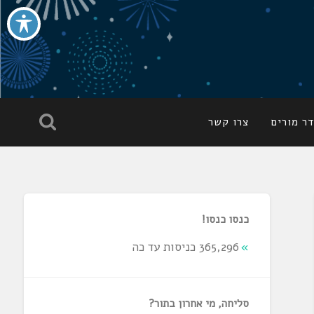
ר מורים
צרו קשר
כנסו כנסו!
365,296 כניסות עד כה
סליחה, מי אחרון בתור?