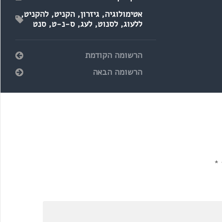
אטימולוגיה
,
גיזרון
,
הקניט
,
להקניט
,
ללעוג
,
לסנוט
,
לעג
,
ס-נ-ט
,
סנט
הרשומה הקודמת
הרשומה הבאה
*