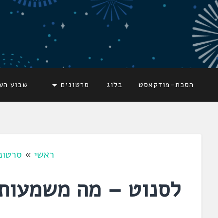
דלג
לתוכן
לשוניאדה
עברית. לשון. שפה
הסכת-פודקאסט
בלוג
סרטונים
שבוע הע
ראשי
»
סרטונ
לסנוט – מה משמעות