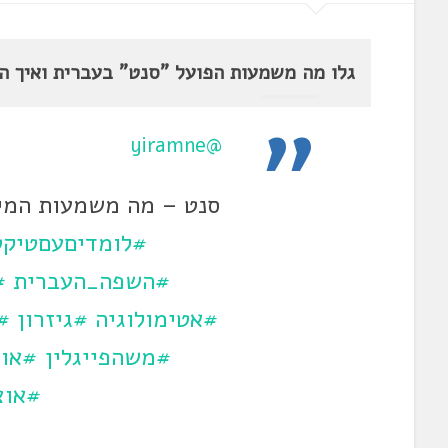
גלו מה משמעות הפועל "סנט" בעברית ואיך ה
@yiramne
סנט – מה משמעות המי
#לומדיםעםטיקט
#השפה_העברית
#
#אטימולוגיה
#גיזרון
#
#משהפייגלין
#אוצ
#אוצ