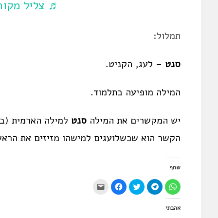
♬ צליל מקורי
תמלול:
סנט
– לעג, הקניט.
המילה מופיעה בתלמוד.
יש המקשרים את המילה
סנט
למילה הארמית (בנ
הקשר הוא שכשלועגים למישהו מזיזים את הראש 
שתף
ל
ל
ל
ל
י
ח
ח
ח
ח
ש
י
י
צ
י
ל
צ
צ
ו
צ
ל
אהבתי
ה
ה
כ
ה
ח
ל
ל
ד
ל
ו