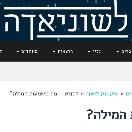
ברית
עליי
הרצאות
מיוחדים
חד
ים
»
טיקטוק לשוני
»
לסנוט – מה משמעות המילה?
 המילה?