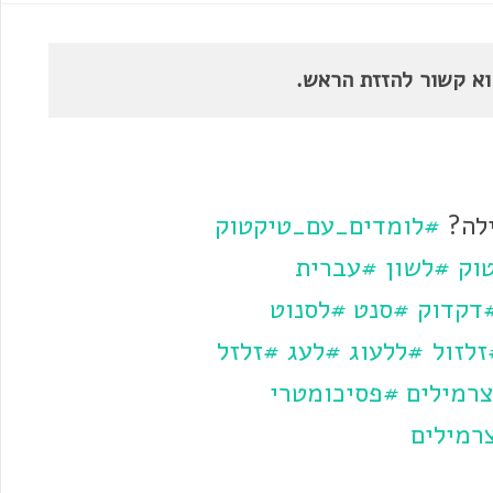
וא קשור להזזת הראש.
לה?
#לומדים_עם_טיקטוק
וק
#לשון
#עברית
דקדוק
#סנט
#לסנוט
זלזול
#ללעוג
#לעג
#זלזל
רמילים
#פסיכומטרי
רמילים