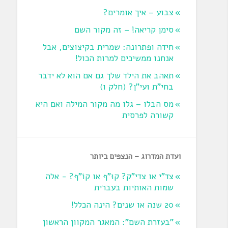
צבוע – איך אומרים?
סימן קריאה! – זה מקור השם
חידה ופתרונה: שמרית בקיצוצים, אבל
אנחנו ממשיכים למרות הכול!
תאהב את הילד שלך גם אם הוא לא ידבר
בחי"ת ועי"ן? ‏(חלק ו‏)
מס הבלו – גלו מה מקור המילה ואם היא
קשורה לפרסית
ועדת המדרוג – הנצפים ביותר
צד"י או צדי"ק? קוּ"ף או קוֹ"ף? - אלה
שמות האותיות בעברית
20 שנה או שנים? הינה הכלל!
"בעזרת השם": המאגר המקוון הראשון