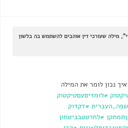
י", מילה שעורכי דין אוהבים להשתמש בה בלשון
 את המתקן 12 – איך נכון לומר את המילה
יקטוק
#לומדיםעםטיקטוק
פה_העברית
#דקדוק
ןתמתקן
#לחרטטבביטחון
קתעובדותלשונית
#קרי