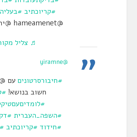
#קריוכתיב
#בעליה
@hameamenet @ירעם נתניהו @ירעם נתניהו
♬ צליל מקורי
@yiramne
#חיבורסרטונים
עם @יר
חשוב בנושא!
#ל
#לומדיםעםטיקט
#השפה_העברית
#דק
#חידוד
#קריוכתיב
#א