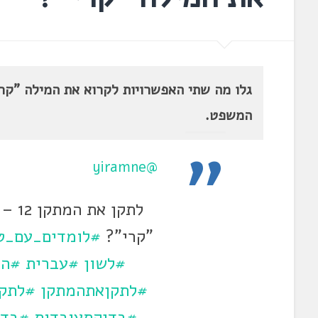
גלו מה שתי האפשרויות לקרוא את המילה "קר
המשפט.
@yiramne
לתקן
"קרי"?
#לומדים_עם_ט
#לשון
#עברית
#הש
#לתקןאתהמתקן
#לתק
#בדיקתעובדות
#בדי