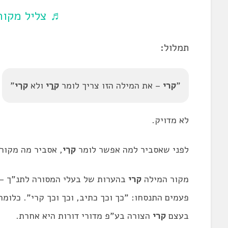
♬ צליל מקורי
תמלול:
"
קרי
– את המילה הזו צריך לומר
קרֵֵי
ולא
קרִי
"
לא מדויק.
לפני שאסביר למה אפשר לומר
קרִי
, אסביר מה מקור
מקור המילה
קרי
בהערות של בעלי המסורה לתנ"ך – ה
פעמים התנסחו: "
כך
וכך
כתיב,
וכך
וכך
קרי". כלומר
בעצם
קרי
הצורה בע"פ מדורי דורות היא אחרת.