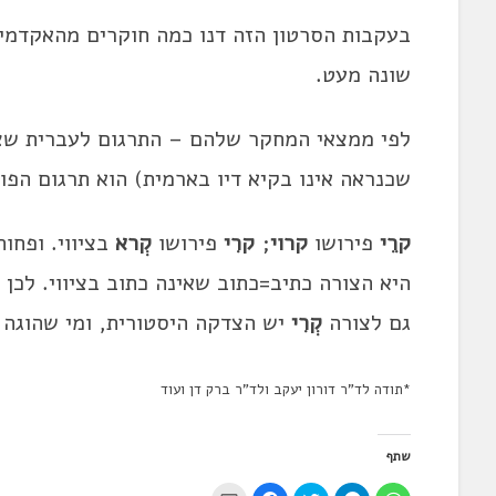
בעקבות הסרטון הזה דנו כמה חו
קרי
ם מהאקדמיה
שונה מעט.
לפי ממצאי המחקר שלהם – התרגום לעברית שצי
שכנראה אינו בקיא דיו בארמית) הוא תרגום הפוך
קרֵי
פירושו
קרוי
;
קרִי
פ
ירושו
קְרא
בציווי. ופחות
היא הצורה כתיב=כתוב שאינה כתוב בציווי. לכ
גם לצורה
קְרִי
יש הצדקה היסטורית, ומי שהוגה 
*תודה לד"ר דורון יעקב ולד"ר ברק דן ועוד
שתף