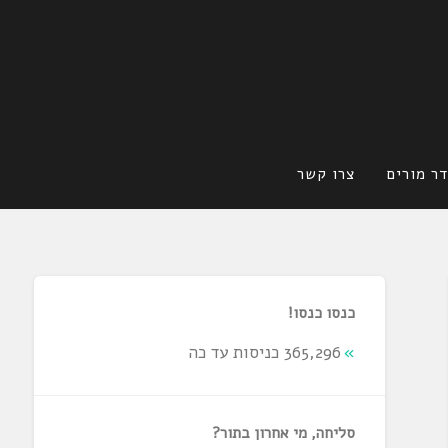
ר מורים
צרו קשר
כנסו כנסו!
365,296 כניסות עד כה
סליחה, מי אחרון בתור?