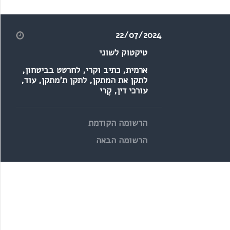
צלחת/הֶצלחת?
להפתעה!
22/07/2024
טיקטוק לשוני
ארמית
,
כתיב וקרי
,
לחרטט בביטחון
,
לתקן את המתקן
,
לתקן ת'מתקן
,
עוד
,
עורכי דין
,
קֶרי
הרשומה הקודמת
הרשומה הבאה