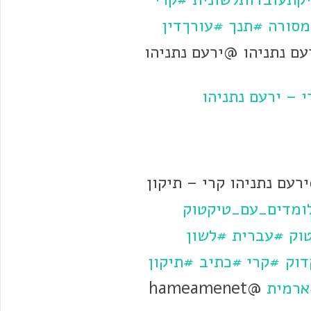
מסורה
#תנך
#עורךדין
 – ירעם נתניהו
עם נתניהו קרי – תיקון
ומדים_עם_טיקטוק
וק
#עברית
#לשון
דוק
#קרי
#כתיב
#תיקון
רמית
@hameamenet