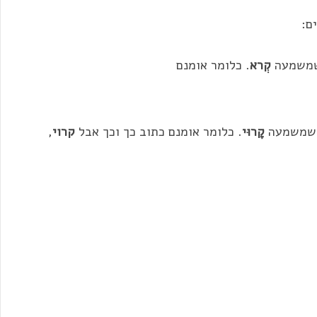
ם:
שמשמעה
קְרא
. כלומר אומנם
ת שמשמעה
קָרוּי
. כלומר אומנם כתוב
כך
וכך
אבל
קרוי
,