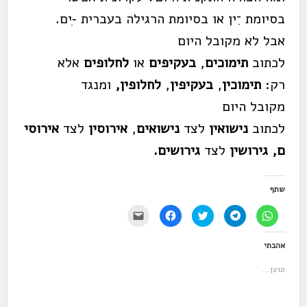
בסיומת ־ִין או בסיומת הרגילה בעברית -ִים.
אבל לא מקובל היום
לכתוב
תימוכים
,
בעקיפים
או
לחלו
פים
אלא
רק:
תימוכין
,
בעקיפין
,
לחלופין,
ומנגד
מקובל היום
לכתוב
נישואין
לצד
נישואים
,
אירוסין
לצד
אירוסי
ם,
גירושין
לצד
גירושים.
שתף
ל
ל
ל
ל
י
ח
ח
ח
ח
ש
י
י
צ
י
ל
צ
צ
ו
צ
ל
אהבתי
ה
ה
כ
ה
ח
ל
ל
ד
ל
ו
ש
ש
י
ש
ץ
טוען...
י
י
ל
י
כ
ת
ת
ש
ת
ד
ו
ו
ת
ו
י
ף
ף
ף
ף
ל
ב
ב
ב
ב
ש