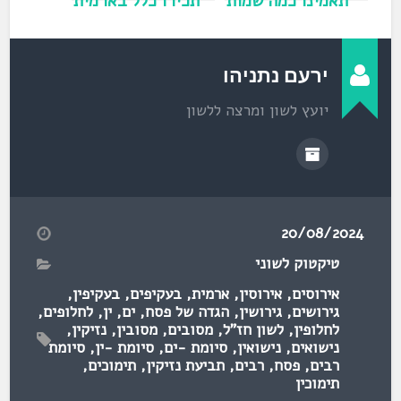
תאמינו כמה שמות
תכירו כלל בארמית
יש לו!
שיעזור לכם
בעברית ימינו
ירעם נתניהו
יועץ לשון ומרצה ללשון
20/08/2024
טיקטוק לשוני
אירוסים
,
אירוסין
,
ארמית
,
בעקיפים
,
בעקיפין
,
גירושים
,
גירושין
,
הגדה של פסח
,
ים
,
ין
,
לחלופים
,
לחלופין
,
לשון חז"ל
,
מסובים
,
מסובין
,
נזיקין
,
נישואים
,
נישואין
,
סיומת -ים
,
סיומת -ין
,
סיומת
רבים
,
פסח
,
רבים
,
תביעת נזיקין
,
תימוכים
,
תימוכין