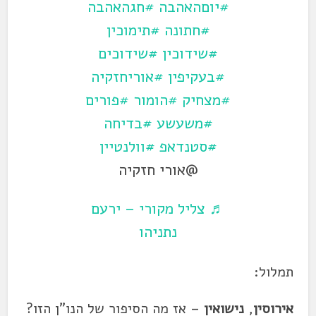
#יוםהאהבה
#חגהאהבה
#חתונה
#תימוכין
#שידוכין
#שידוכים
#בעקיפין
#אוריחזקיה
#מצחיק
#הומור
#פורים
#משעשע
#בדיחה
#סטנדאפ
#וולנטיין
@אורי חזקיה
♬ צליל מקורי – ירעם
נתניהו
תמלול:
אירוסין
,
נישואין
– אז מה הסיפור של הנו"ן הזו?