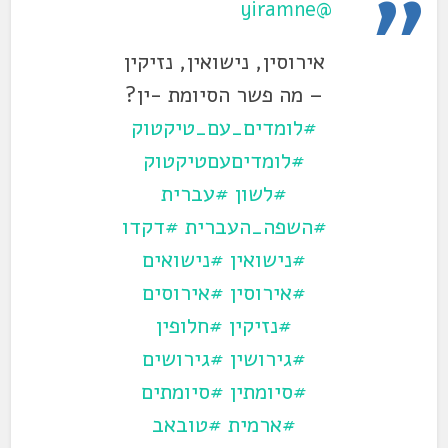
@yiramne
אירוסין, נישואין, נזיקין
– מה פשר הסיומת -ין?
#לומדים_עם_טיקטוק
#לומדיםעםטיקטוק
#לשון
#עברית
#השפה_העברית
#דקדו
#נישואין
#נישואים
#אירוסין
#אירוסים
#נזיקין
#חלופין
#גירושין
#גירושים
#סיומתין
#סיומתים
#ארמית
#טובאב