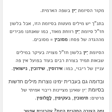
מקור הסיומת
־ִין
בשפה הארמית.
בתנ"ך יש מילים מעטות בסיומת הזו, אבל בלשון
חז"ל סיומת
־ִין
רווחת מאוד, כמו שאנחנו מכירים
מההגדה של פסח:
מסובין
= מסובים.
הסיומת
־ִין
בלשון חז"ל מצויה בעיקר במילים
שבאות תמיד בצורת רבים בעוד בפועל אין פה
עניין של ריבוי, כמו:
אירוסין
,
שידוכין
,
נישואין
.
ובדומה גם בעברית ימינו נוצרות מילים חדשות
־ִין שאינן מציינות ריבוי אמיתי של
בסיומת
פרטים:
תימוכין
,
בעקיפין
,
לַחֲ
לופין
.
ומה הצורה התקנית היום? עקרונית אפשר