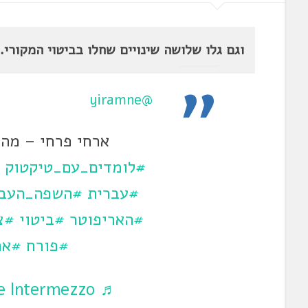
וגם גלו שלושה שינויים שחלו בביטוי המקורי.
@yiramne
ארחי פרחי – מה 
#לומדים_עם_טיקטוק
#עברית
#השפה_העבר
#האריפוטר
#ביטוי
#צ
#פורח
#אר
he Intermezzo