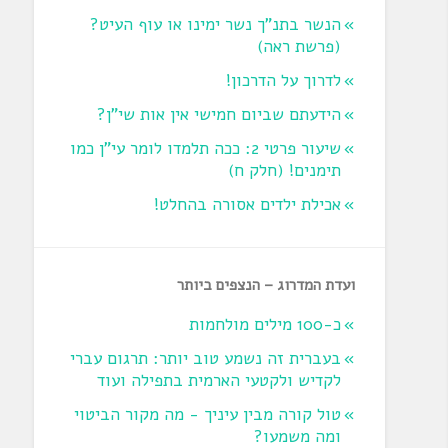
הנשר בתנ"ך נשר ימינו או עוף העיט?
‏(פרשת ראה‏)
לדרוך על הדרכון!
הידעתם שביום חמישי אין אות שי"ן?
שיעור פרטי 2: ככה תלמדו לומר עי"ן כמו
תימנים! (חלק ח)‏
אכילת ילדים אסורה בהחלט!
ועדת המדרוג – הנצפים ביותר
כ-100 מילים מולחמות
בעברית זה נשמע טוב יותר: תרגום עברי
לקדיש ולקטעי הארמית בתפילה ועוד
טול קורה מבין עיניך - מה מקור הביטוי
ומה משמעו?