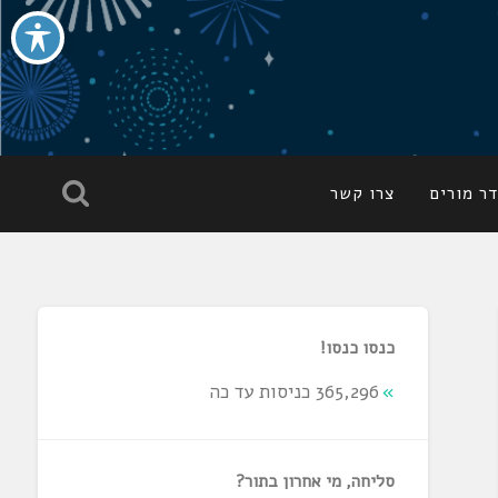
ר מורים
צרו קשר
כנסו כנסו!
365,296 כניסות עד כה
סליחה, מי אחרון בתור?