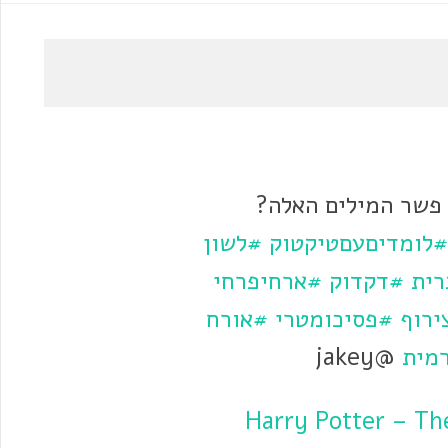
פשר המילים האלה?
#לומדיםעםטיקטוק
#לשון
ית
#דקדוק
#ארחיפרחי
ירוף
#פסיכומטרי
#אורח
מית
@jakey
♬ Harry Potter – T