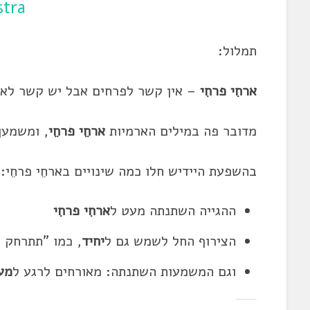
stra
תמלול:
ארחִי פרחִי
– אין קשר לפרחים אבל יש קשר ל
או
מדובר פה במילים הארמיות
ארחֵי פרחֵי
, ומשמען
בהשפעת היידיש חלו כמה שינויים בארחֵי פרחֵי:
ההגייה השתנתה מעט ל
ארחִי פרחִי
הצירוף החל לשמש גם ל
יחיד
, כמו "תתרחק 
וגם המשמעות השתנתה: מ
אורחים
לרגע ל
מע