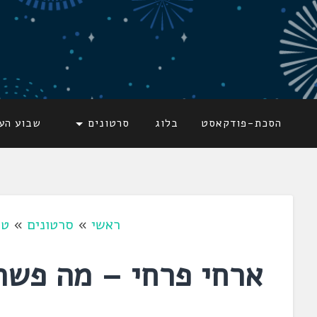
דלג
לתוכן
לשוניאדה
עברית. לשון. שפה
הסכת-פודקאסט
בלוג
סרטונים
שבוע הע
ראשי
»
סרטונים
»
טי
ארחי פרחי – מה פשר