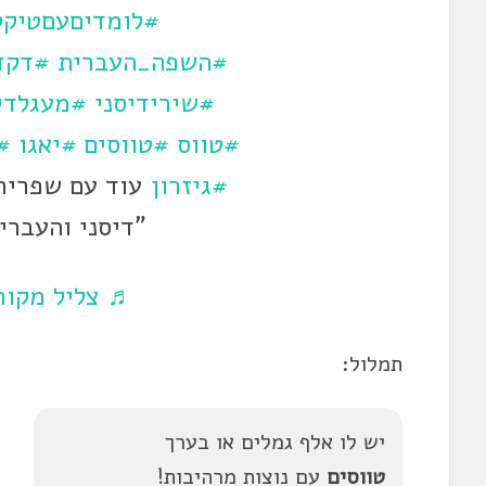
#לומדיםעםטיקט
#השפה_העברית
#דקד
#שירידיסני
#מעגלדי
#טווס
#טווסים
#יאגו
#
#גיזרון
עוד עם שפרירה
"דיסני והעברי
♬ צליל מקורי
תמלול:
יש לו אלף גמלים או בערך
טווס
ים
עם נוצות מרהיבות!