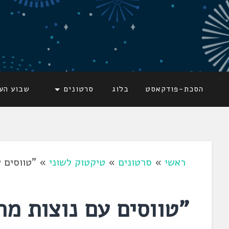
דלג
לתוכן
לשוניאדה
עברית. לשון. שפה
הסכת-פודקאסט
בלוג
סרטונים
שבוע הע
ראשי
»
סרטונים
»
טיקטוק לשוני
»
"טווסים 
"טווסים עם נוצות מר