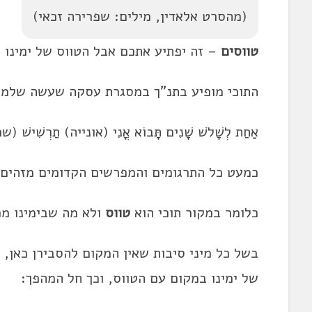
(מהסרט אלאדין, מילים: שפרירה זכאי)
טווס
ים
– זה יפתיע אתכם אבל ה
טווס
של ימינו 
התוכי מופיע בתנ"ך במסגרת עסקה שעשה שלמה
אַחַת לְשָׁלֹשׁ שָׁנִים תָּבוֹא אֳנִי (אונייה) תַרְשִׁישׁ (שם
כמעט כל התרגומים והמפרשים הקדומים מזהים
כלומר במקור תוכי הוא
טווס
ולא מה שבימינו מכ
בשל כל מיני סיבות שאין המקום להסבירן כאן, 
של ימינו במקום עם ה
טווס
, וכך חל המהפך: