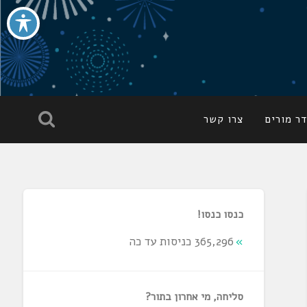
ר מורים
צרו קשר
כנסו כנסו!
365,296 כניסות עד כה
סליחה, מי אחרון בתור?