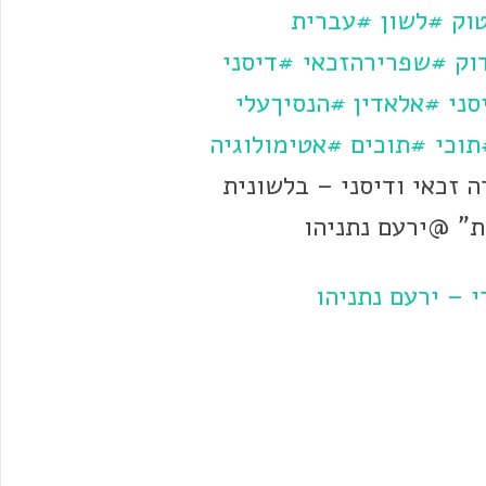
וק
#לשון
#עברית
וק
#שפרירהזכאי
#דיסני
סני
#אלאדין
#הנסיךעלי
תוכי
#תוכים
#אטימולוגיה
 זכאי ודיסני – בלשונית
ת" @ירעם נתניהו
 – ירעם נתניהו