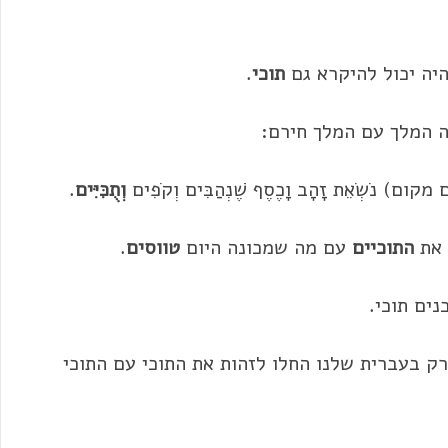
היה יכול להיקרא גם
תוכי
.
 המלך עם המלך חירם:
 מקום) נֹשְׂאֵת זָהָב וָכֶסֶף שֶׁנְהַבִּים וְקֹפִים
וְתֻכִּיִּים
.
 את
התוכיים
עם מה שמכונה היום
טווס
ים
.
נים תוכי.
רק בעברית שלנו החלו לזהות את התוכי עם התוכי