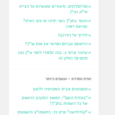
מח'תח'תים: סיפורים ומעשיות על הגיית
חי"ת ועי"ן
הנשר בתנ"ך נשר ימינו או עוף העיט?
‏(פרשת ראה‏)
לדרוך על הדרכון!
הידעתם שביום חמישי אין אות שי"ן?
שיעור פרטי 2: ככה תלמדו לומר עי"ן כמו
תימנים! (חלק ח)‏
ועדת המדרוג – הנצפים ביותר
תשמוצים מבית האקדמיה ללשון
"בעזרת השם": המאגר המקוון הראשון
של כל השמות בתנ"ך!
"קולולושה" פרק 72: התשמו"ץ והשפעתו