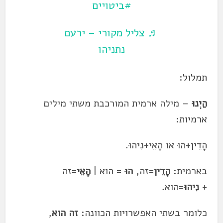
#ביטויים
♬ צליל מקורי – ירעם
נתניהו
תמלול:
הַיְנוּ
– מילה ארמית המורכבת משתי מילים
ארמיות:
הָדֵין+הוּ או הָאֵי+נִיהוּ.
בארמית:
הָדֵין
=זה,
הוּ
= הוא |
הָאֵי
=זה
+
נִיהוּ
=הוא.
כלומר בשתי האפשרויות הכוונה:
זה הוא
,