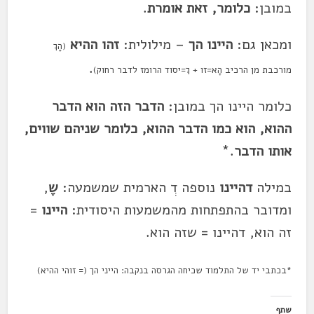
במובן:
כלומר, זאת אומרת
.
ומכאן גם:
היינו הך
– מילולית:
זהו ההיא
(הָךְ
.
מורכבת מן הרכיב הָא=זו + ךְ=יסוד הרומז לדבר רחוק)
כלומר היינו הך במובן:
הדבר הזה הוא הדבר
ההוא, הוא כמו הדבר ההוא, כלומר שניהם שווים,
אותו הדבר
.*
במילה
דהיינו
נוספה דְ הארמית שמשמעה:
שֶ
,
ומדובר בהתפתחות מהמשמעות היסודית:
היינו
=
זה הוא, דהיינו = שזה הוא.
*בכתבי יד של התלמוד שכיחה הגרסה בנקבה: הייני הך (= זוהי ההיא)
שתף