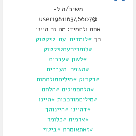
משיב/ה ל-
@user198116346607
אחת ולתמיד: מה זה היינו
הך
#לומדים_עם_טיקטוק
#לומדיםעםטיקטוק
#לשון
#עברית
#השפה_העברית
#דקדוק
#מיליםמולחמות
#הלחםמילים
#הלחם
#מיליםמורכבות
#היינו
#דהיינו
#היינוהך
#ארמית
#כלומר
#זאתאומרת
#ביטוי