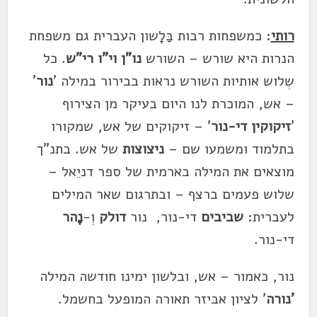
רותי
: כמשפחות רבות בַּלָשון העברית גם משפחת
הנרות היא שורש – השורש
נו"ן וי"ו רי"ש
. כל
שְלוש אותיות השורש נראות בבירור במילה '
נור
'
– אש, המוכרת לנו היום בעיקר מן הצירוף
'
זיקוקין די-נור
' – זיקוקים של אש, שמקורו
בתלמוד ומשמעו שם –
ניצוצות
של אש. בתנ"ך
מוצאים את המילה בארמית של ספר דניֵאל –
שלוש פעמים ברצף – ובתרגום שאר המילים
לעברית:
שביבים
די-נור, נור
דולק
וְ-
נָהר
די-נור.
נור, כאמור – אש, ובלשון ימינו חודשה המילה
'נורה
' לציון אביזר תאורה המופעל בחשמל.