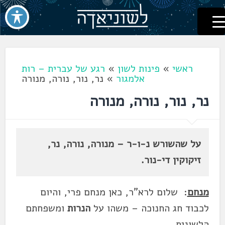
לשוניאדה
עברית. לשון. שפה
דלג
לתוכן
ראשי
»
פינות לשון
»
רגע של עברית – רות
אלמגור
»
נר, נור, נורה, מנורה
נר, נור, נורה, מנורה
על שהשורש נ-ו-ר – מנורה, נורה, נר,
זיקוקין די-נור.
מנחם
: שלום לרא"ר, כאן מנחם פרי, והיום
לכבוד חג החנוכה – משהו על
הנרות
ומשפחתם
הלשונית.