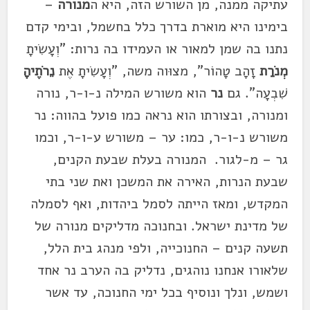
עתיקה ממנה, מן השורש הזה, היא ה
מנורה
–
בימינו היא מוארת בדרך כלל בחשמל, ובימי קדם
נתנו בה שמן למאור או העמידו בה נרות: "וְעָשִׂיתָ
מְנֹרַת
זָהָב טָהוֹר", מצוּוה משה, "וְעָשִׂיתָ אֶת
נֵרֹתֶיהָ
שִׁבְעָה". גם
נר
הוא משורש המילה נ-ו-ר, נורה
ומנורה, ובצורתו הוא נראה כמו פועל בהווה: נר
משורש נ-ו-ר, כמו: ער – משורש ע-ו-ר, וכמו
גר – מ-לגור. המנורה בעלת שבעת הקנים,
שבעת הנרות, האירה את המשכן ואת שני בתי
המקדש, ומאז הייתה לסמל ביהדות, ואף לסמלה
של מדינת ישראל. ובחנוכה מדליקים מנורה של
תשעה קנים – החנוכייה, ולפי מנהג בית הלל,
שלאורו אנחנו נוהגים, נדליק בה הערב נר אחד
ושמש, ונלך ונוסיף בכל ימי החנוכה, עד אשר