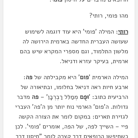
מהו פומי, רותי?
רותי
: המילה 'פומי' היא עוד דוגמה לשימוש
שעושה העברית החדשה בארמית הירושה לה
מלשון התלמוד, וגם מספרי המקרא שיש בהם
ארמית, בעיקר עזרא ודניאל.
המילה הארמית '
פום
' היא מקבילתה של
פה
:
ארבע חיות ראה דניאל בחלומו, ובתיאורה של
הרביעית כתוב: '
וּפֻם
מְמַלִּל רַבְרְבָן' –
פה
מדבר
גדולות. ה'פום' הארמי נוח יותר מן ה'פה' העברי
לגזירת תארים: במקום לומר את הצורה הקשה
פיי – השייך לפה, של הפה, אומרים 'פומי'. לכן
כשחיפשו הרופאים דרך קצרה לומר "חיסון דרך