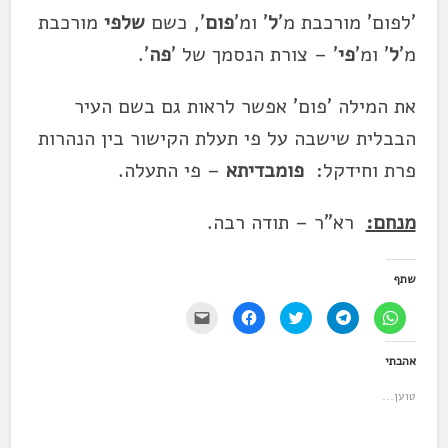
'לפום' מורכבת מ'
ל
' ומ'
פום
', כשם
שלפי
מורכבת
מ'
ל
' ומ'
פי
' – צורת הנסמך של '
פה
'.
את המילה 'פום' אפשר לראות גם בשם העיר
הבבלית שישבה על פי תעלת הקישור בין הנהרות
פרת וחידקל:
פומבדיתא
– פי התעלה.
מנחם:
רא"ר – תודה רבה.
שתף
ל
ל
ל
ל
י
ח
ח
ח
ח
ש
י
י
צ
י
ל
צ
צ
ו
צ
ל
אהבתי
ה
ה
כ
ה
ח
ל
ל
ד
ל
ו
ש
ש
י
ש
ץ
טוען...
י
י
ל
י
כ
ת
ת
ש
ת
ד
ו
ו
ת
ו
י
ף
ף
ף
ף
ל
ב
ב
ב
ב
ש