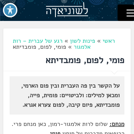
לשוניאדה
עברית. לשון. שפה
דלג
לתוכן
ראשי
»
פינות לשון
»
רגע של עברית – רות
אלמגור
»
פומי, לפום, פומבדיתא
פומי, לפום, פומבדיתא
על הקשר בין פה העברית ובין פום הארמי,
ומכאן למילים: ולביטויים: פומית, פייה,
פומבדיתא,
פיום קיבה,
לפום צערא אגרא.
מנחם:
שלום לרות אלמגור-רמון, כאן מנחם פרי.
הרופאים מדברים על חיסון
פומי
.