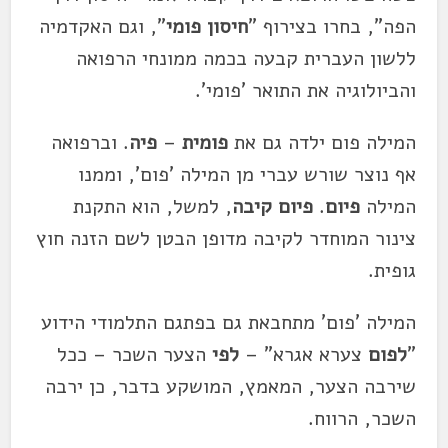
הפה", בחרו בצירוף "
חיסון פומי
", וגם האקדמיה
ללשון העברית קבעה בכמה ממונחי הרפואה
והביולוגיה את התואר 'פומי'.
המילה פום ילדה גם את
פומית
–
פיה
. וברפואה
אף נוצר שורש עברי מן המילה 'פום', וממנו
המילה
פיום
.
פיום קיבה
, למשל, הוא התקנת
צינור המוחדר לקיבה מדופן הבטן לשם הזנה חוץ
גופית.
המילה 'פום' מתחבאת גם בפתגם התלמודי הידוע
"
לפום
צערא אגרא" –
לפי
הצער השכר – ככל
שירבה הצער, המאמץ, המושקע בדבר, כן ירבה
השכר, הרווח.