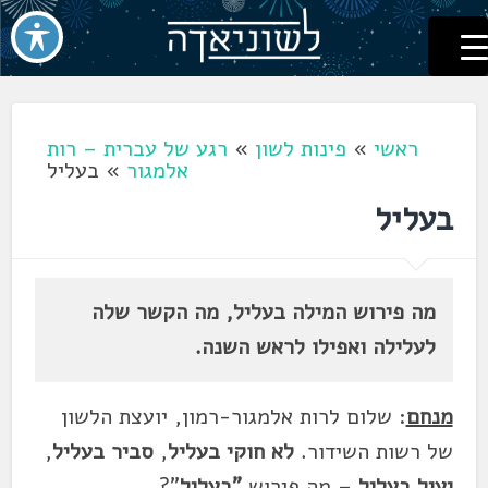
לשוניאדה
עברית. לשון. שפה
דלג
לתוכן
ראשי
»
פינות לשון
»
רגע של עברית – רות
אלמגור
»
בעליל
בעליל
מה פירוש המילה בעליל, מה הקשר שלה
לעלילה ואפילו לראש השנה.
מנחם
: שלום לרות אלמגור-רמון, יועצת הלשון
של רשות השידור.
לא חוקי בעליל
,
סביר
בעליל
,
יעיל בעליל
– מה פירוש
"בעליל
"?