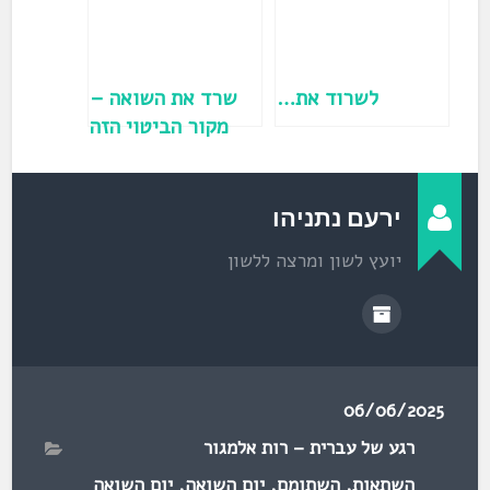
ל
ו
ן
ח
ד
ש
)
לשרוד את…
שרד את השואה –
מקור הביטוי הזה
אינו מעברית
ירעם נתניהו
יועץ לשון ומרצה ללשון
06/06/2025
רגע של עברית – רות אלמגור
השתאות
,
השתומם
,
יום השואה
,
יום השואה