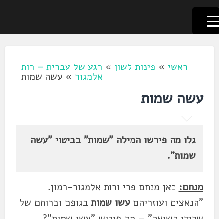
לשוניאדה
עברית. לשון. שפה
דלג
לתוכן
ראשי
»
פינות לשון
»
רגע של עברית – רות
אלמגור
»
עשה שמות
עשה שמות
גלו מה פירשו המילה "שמות" בביטוי "עשה
שמות".
מנחם:
כאן מנחם פרי ורות אלמגור-רמון.
"הנאצים ועוזריהם
עשו שמות
בגופם וברוחם של
שרידי השואה" – מה פירוש "עשו שמות"?