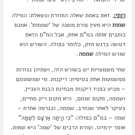
רותי:
זאת באמת שאלה החוזרת ונשאלת: המילה
שמות
היא מעין צורת משנה של 'שממות'. אמנם
כותבים אותה במ"ם אחת, אבל המ"ם הזאת
דגושה בדגש חזק, כלומר כפולה. השורש הוא
שורש המילה
שממה
.
שתי משמעויות יש בשורש הזה, ושתיהן נגזרות
ממשמעות אחת בסיסית: ריקנות. מי שמשתומם
– מביע בפניו ריקנות מבחינת הבנת העניין,
ושממה, מקום שומם, היא מקום ריק מחיים,
בעיקר לאחר שנחרב. שממה, ובגרסה אחרת –
שמה – במ"ם כפולה: "כִּי הָיְתָה אַרְצָם לְשַׁמָּה"
אומר ירמיהו. וצורת הרבים של 'שמּה' היא שמּות.