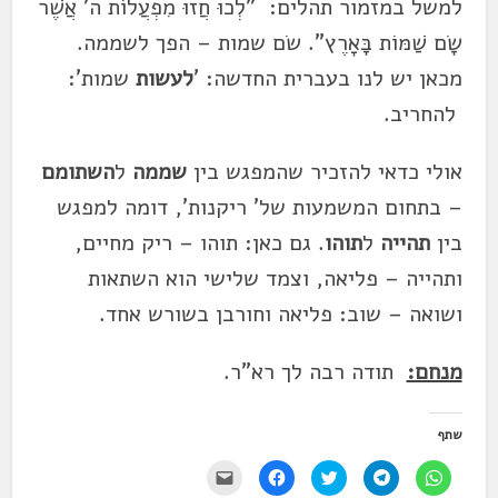
למשל במזמור תהלים: "לְכוּ חֲזוּ מִפְעֲלוֹת ה' אֲשֶׁר
שָׂם שַׁמּוֹת בָּאָרֶץ". שׂם שמות – הפך לשממה.
מכאן יש לנו בעברית החדשה: '
לעשות
שמות':
להחריב.
אולי כדאי להזכיר שהמפגש בין
שממה
ל
השתומם
– בתחום המשמעות של' ריקנות', דומה למפגש
בין
תהייה
ל
תוהו
. גם כאן: תוהו – ריק מחיים,
ותהייה – פליאה, וצמד שלישי הוא השתאות
ושואה – שוב: פליאה וחורבן בשורש אחד.
מנחם:
תודה רבה לך רא"ר.
שתף
ל
ל
ל
ל
י
ח
ח
ח
ח
ש