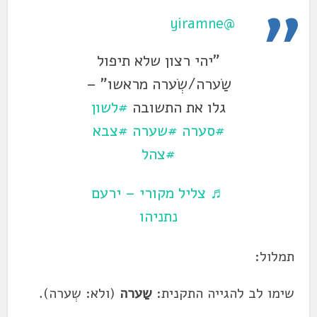
@yiramne
"יהי רצון שלא תיפול
שַׂערה/שְׂערה מראשו" –
גלו את התשובה
#לשון
#סערה
#שערה
#צבא
#צהל
♬ צליל מקורי – ירעם
נתניהו
תמלול:
שימו לב להגייה התקנית:
שַערה
(ולא: שְערה).