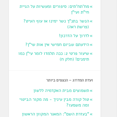
מח'תח'תים: סיפורים ומעשיות על הגיית
חי"ת ועי"ן
הנשר בתנ"ך נשר ימינו או עוף העיט?
‏(פרשת ראה‏)
לדרוך על הדרכון!
הידעתם שביום חמישי אין אות שי"ן?
שיעור פרטי 2: ככה תלמדו לומר עי"ן כמו
תימנים! (חלק ח)‏
ועדת המדרוג – הנצפים ביותר
תשמוצים מבית האקדמיה ללשון
טול קורה מבין עיניך - מה מקור הביטוי
ומה משמעו?
"בעזרת השם": המאגר המקוון הראשון