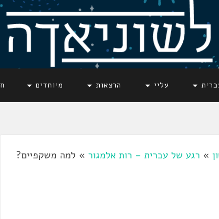
ברית
עליי
הרצאות
מיוחדים
חד
ן
»
רגע של עברית – רות אלמגור
»
למה משקפיים?