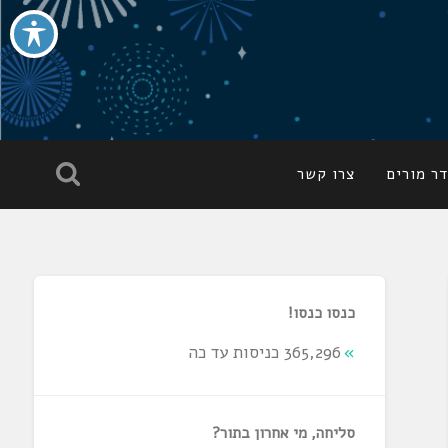
ר מורים
צרו קשר
כנסו כנסו!
365,296 כניסות עד כה
סליחה, מי אחרון בתור?