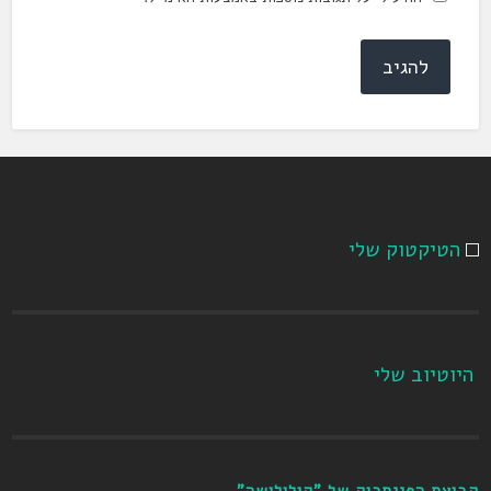
הטיקטוק שלי
היוטיוב שלי
קבוצת הפייסבוק של "קולולושה"