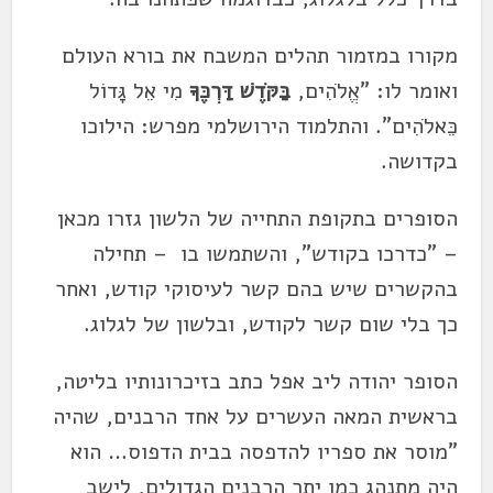
מקורו במזמור תהלים המשבח את בורא העולם
ואומר לו: "אֱלֹהִים,
בַּקֹּדֶשׁ דַּרְכֶּךָ
מִי אֵל גָּדוֹל
כֵּאלֹהִים". והתלמוד הירושלמי מפרש: הילוכו
בקדושה.
הסופרים בתקופת התחייה של הלשון גזרו מכאן
– "כדרכו בקודש", והשתמשו בו – תחילה
בהקשרים שיש בהם קשר לעיסוקי קודש, ואחר
כך בלי שום קשר לקודש, ובלשון של לגלוג.
הסופר יהודה ליב אפל כתב בזיכרונותיו בליטה,
בראשית המאה העשרים על אחד הרבנים, שהיה
"מוסר את ספריו להדפסה בבית הדפוס… הוא
היה מתנהג כמו יתר הרבנים הגדולים, לישב