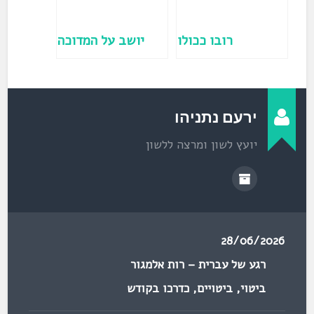
ן
ח
ד
ש
)
רובו ככולו
יושב על המדוכה
ירעם נתניהו
יועץ לשון ומרצה ללשון
28/06/2026
רגע של עברית – רות אלמגור
ביטוי
,
ביטויים
,
כדרכו בקודש