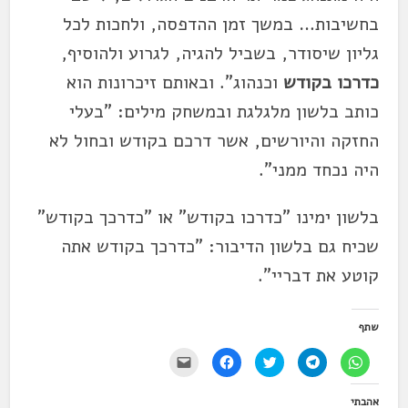
בחשיבות… במשך זמן ההדפסה, ולחכות לכל
גליון שיסודר, בשביל להגיה, לגרוע ולהוסיף,
כדרכו בקודש
וכנהוג". ובאותם זיכרונות הוא
כותב בלשון מלגלגת ובמשחק מילים: "בעלי
החזקה והיורשים, אשר דרכם בקודש ובחול לא
היה נכחד ממני".
בלשון ימינו "כדרכו בקודש" או "כדרכך בקודש"
שכיח גם בלשון הדיבור: "כדרכך בקודש אתה
קוטע את דבריי".
שתף
ל
ל
ל
ל
י
ח
ח
ח
ח
ש
י
י
צ
י
ל
צ
צ
ו
צ
ל
אהבתי
ה
ה
כ
ה
ח