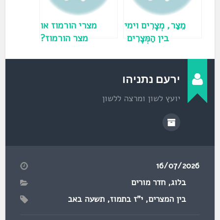
ח
ד
ש
)
מֵצַר, מְצָרִים וימי
מצרי הורמוז או
בין הַמְּצָרִים
מצר הורמוז?
ירעם נתניהו
יועץ לשון ומרצה ללשון
16/07/2026
בלוג
,
חדר מורים
בין המצרים
,
י"ז בתמוז
,
תשעה באב