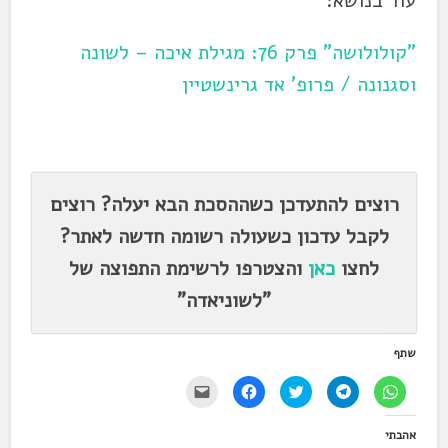
עוד בנושא:
"קולולושה" פרק 76: מגילת איכה – לשונה
וסגנונה / פרופ' אד גרינשטיין
רוצים להתעדכן כשההסכת הבא יעלה? רוצים
לקבל עדכון כשעולה רשומה חדשה לאתר?
לחצו
כאן
והצטרפו לרשימת התפוצה של
"לשוניאדה"
שתף
ל
ל
ל
ל
י
ח
ח
ח
ח
ש
י
י
צ
י
ל
צ
צ
ו
צ
ל
אהבתי
ה
ה
כ
ה
ח