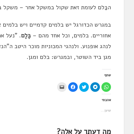
הבַּלם לעומת זאת שקול במשקל אחר – משקל ב
במגרש הכדורגל יש בלמים קדמיים ויש בלמים א
אחוריים. בלמים, וכל אחד מהם –
בֶּלֶם
. "נעל א
לנהג אופנוע. ולנהגי המכוניות מוכר היטב ה"ה
מגן ביד השוטר, ובמגרש: בלם ומגן.
שתף
ל
ל
ל
ל
י
ח
ח
ח
ח
ש
י
י
צ
י
ל
צ
צ
ו
צ
ל
אהבתי
ה
ה
כ
ה
ח
ל
ל
ד
ל
ו
ש
ש
י
ש
ץ
טוען...
י
י
ל
י
כ
ת
ת
ש
ת
ד
ו
ו
ת
ו
י
ף
ף
ף
ף
ל
ב
ב
ב
ב
ש
-
-
ט
פ
ל
מה דעתך על אלה?
W
T
ו
י
ו