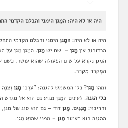
היה או לא היה: המָגן הימני והבלם הקדמי ה
היה או לא היה:
המָגן
הימני והבלם הקדמי התחל
הכדורגל אין
מָגן
– שם יש
מֵגן
. המֵגן מֵגן על
המֵגן נקרא על שום הפעולה שהוא עושה. כשם 
המְקרר מְקרר.
ומהו
מָגן
? כלי המשמש להגנה: "עִרְכוּ
מָגֵן
וְצִנָּה
כלי הגנה
. לעתים המָגן מגיע גם הוא אל מגרש ה
והריבוי:
מָגִנִּים
.
מָגן
דוד – גם הוא סוג של מגן, ו
ההגנה הוא כאמור
מֵגן
– מפני שהוא מֵגן.