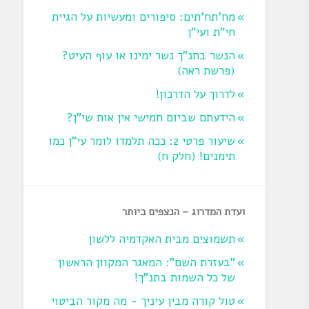
מח'תח'תים: סיפורים ומעשיות על הגיית
חי"ת ועי"ן
הנשר בתנ"ך נשר ימינו או עוף העיט?
‏(פרשת ראה‏)
לדרוך על הדרכון!
הידעתם שביום חמישי אין אות שי"ן?
שיעור פרטי 2: ככה תלמדו לומר עי"ן כמו
תימנים! (חלק ח)‏
ועדת המדרוג – הנצפים ביותר
תשמוצים מבית האקדמיה ללשון
"בעזרת השם": המאגר המקוון הראשון
של כל השמות בתנ"ך!
טול קורה מבין עיניך - מה מקור הביטוי