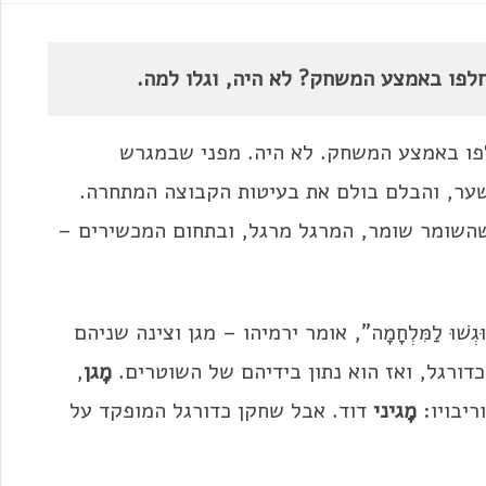
תחלפו באמצע המשחק? לא היה, וגלו למה.
פו באמצע המשחק. לא היה. מפני שבמגרש
 השער, והבלם בולם את בעיטות הקבוצה המתחרה.
שהשומר שומר, המרגל מרגל, ובתחום המכשירים –
 וּגְשׁוּ לַמִּלְחָמָה", אומר ירמיהו – מגן וצינה שניהם
כדורגל, ואז הוא נתון בידיהם של השוטרים.
מָגן
,
ריבויו:
מָגיני
דוד. אבל שחקן כדורגל המופקד על