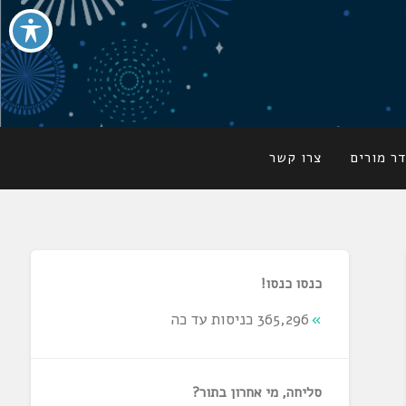
ר מורים
צרו קשר
כנסו כנסו!
365,296 כניסות עד כה
סליחה, מי אחרון בתור?