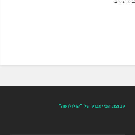
באה שאגיב.
קבוצת הפייסבוק של "קולולושה"