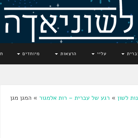
ברית
עליי
הרצאות
מיוחדים
חד
נות לשון
»
רגע של עברית – רות אלמגור
»
המגן מגן