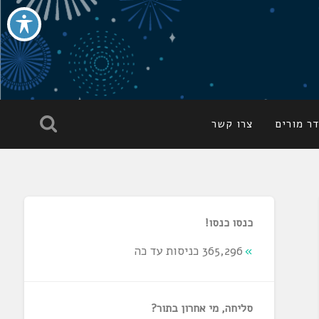
ר מורים
צרו קשר
כנסו כנסו!
365,296 כניסות עד כה
סליחה, מי אחרון בתור?