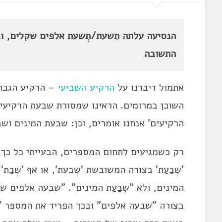
הנסיעה עלתה תִשעת/תְשעת אלפים שקלים, וב
התשובה
אתמול דיברנו על
הרקיע השביעי
– הרקיע הגבוה
השוכן במרומים. הראינו שמסורת שבעת הרקיעי
הרקיעים' אנחנו אומרים, וכן: שבעת המינים וש
רק כשמגיעים לתחום המספרים, הבעייתי כל כך 
'שְבַעַת' בצורה המשובשת 'שְבעת', או אף 'שְבַת
המינים, ולא "שְבַעַת המינים". "שבעה אלפים ש
בצורה "שבעה אלפים" ובכך הפריד את המספר 'ש