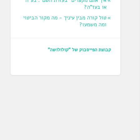
איך אתם מקצרים "בעזרת השם": בע"ה
או בעז"ה?
טול קורה מבין עיניך - מה מקור הביטוי
ומה משמעו?
קבוצת הפייסבוק של "קולולושה"