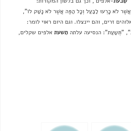
'
שִבעת
-אלפים', וכך גם בלשון המקורות:
אֲשֶׁר לֹא כָרְעוּ לַבַּעַל וְכָל הַפֶּה אֲשֶׁר לֹא נָשַׁק לוֹ",
הים זרים, והם יינצלו. וגם היום ראוי לומר:
", "תְּשַעַת": הנסיעה עלתה
תִשעת
אלפים שקלים,