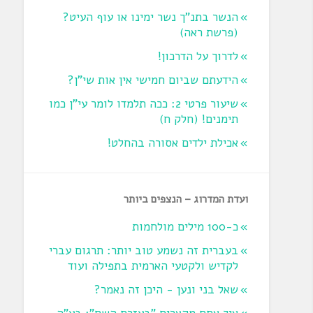
הנשר בתנ"ך נשר ימינו או עוף העיט?
‏(פרשת ראה‏)
לדרוך על הדרכון!
הידעתם שביום חמישי אין אות שי"ן?
שיעור פרטי 2: ככה תלמדו לומר עי"ן כמו
תימנים! (חלק ח)‏
אכילת ילדים אסורה בהחלט!
ועדת המדרוג – הנצפים ביותר
כ-100 מילים מולחמות
בעברית זה נשמע טוב יותר: תרגום עברי
לקדיש ולקטעי הארמית בתפילה ועוד
שאל בני ונען - היכן זה נאמר?