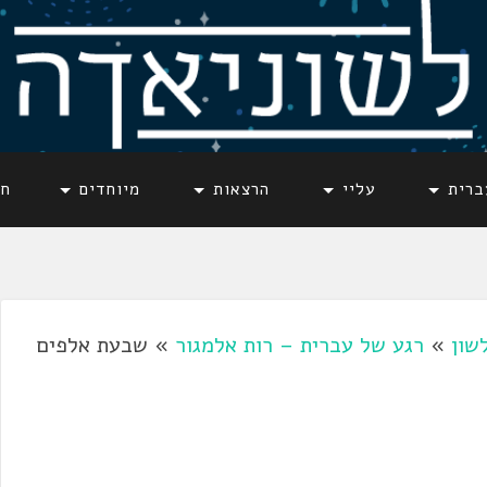
ברית
עליי
הרצאות
מיוחדים
חד
שון
»
רגע של עברית – רות אלמגור
»
שבעת אלפים