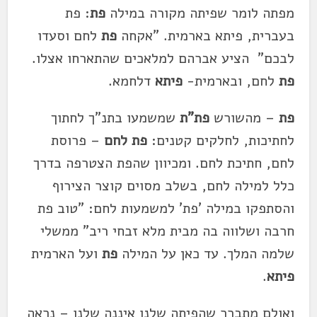
מפתה לומר שפיתה מקורה במילה
פת
: פת
בעברית, פיתא בארמית. "אקחה
פת
לחם וסעדו
לבכם" הציע אברהם למלאכים שהתארחו אצלו.
פת
לחם, ובארמית-
פיתא
דלחמא.
פת
– מהשורש
פת"ת
שמשמעו בתנ"ך לחתוך
לחתיכות, לחלקים קטנים:
פת לחם
– פרוסת
לחם, חתיכת לחם. ומכיוון שהפת הצטרפה בדרך
כלל למילה לחם, בשלב מסוים קוצר הצירוף
והסתפקו במילה 'פת' למשמעות לחם: "טוב פת
חרבה ושלווה בה מבית מלא זבחי ריב" ממשלי
שלמה המלך. עד כאן על המילה
פת
ועל הארמית
פיתא
.
ואולם מתברר שהפיתה שלנו איננה שלנו – נראה