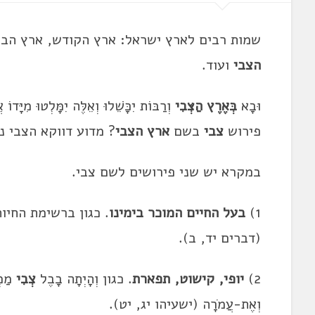
שמות רבים לארץ ישראל: ארץ הקודש, ארץ הבחי
הצבי
ועוד.
וּבָא
בְּאֶרֶץ הַצְּבִי
וְרַבּוֹת יִכָּשֵׁלוּ וְאֵלֶּה יִמָּלְטוּ מִ
פירוש
צבי
בשם
ארץ הצבי
? מדוע דווקא הצבי נ
במקרא יש שני פירושים לשם צבי.
1)
בעל החיים המוכר בימינו
. כגון ברשימת החיות 
(דברים יד, ב).
2)
יופי, קישוט, תפארת
. כגון וְהָיְתָה בָבֶל
צְבִי
מַמְל
וְאֶת-עֲמֹרָה (ישעיהו יג, יט).