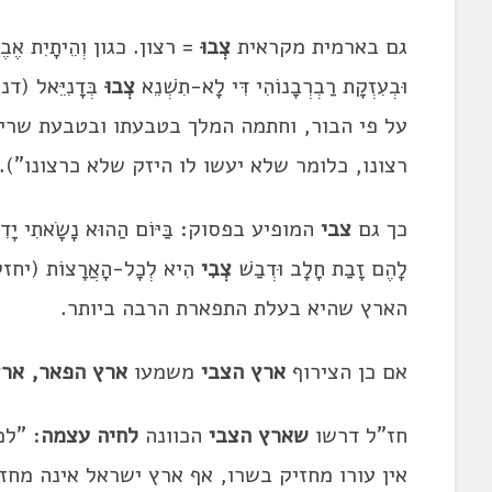
גם בארמית מקראית
צְבוּ
= רצון. כגון וְהֵיתָיִת אֶבֶן חֲ
וּבְעִזְקָת רַבְרְבָנוֹהִי דִּי לָא-תִשְׁנֵא
צְבוּ
בְּדָנִיֵּאל
על פי הבור, וחתמה המלך בטבעתו ובטבעת שרי
רצונו, כלומר שלא יעשו לו היזק שלא כרצונו").
כך גם
צבי
המופיע בפסוק: בַּיּוֹם הַהוּא נָשָׂאתִי יָדִי ל
לָהֶם זָבַת חָלָב וּדְבַשׁ
צְבִי
הִיא לְכָל-הָאֲרָצוֹת (י
הארץ שהיא בעלת התפארת הרבה ביותר.
אם כן הצירוף
ארץ הצבי
משמעו
ארץ הפאר, אר
חז"ל דרשו
שארץ הצבי
הכוונה
לחיה עצמה
: "ל
אין עורו מחזיק בשרו, אף ארץ ישראל אינה מחז