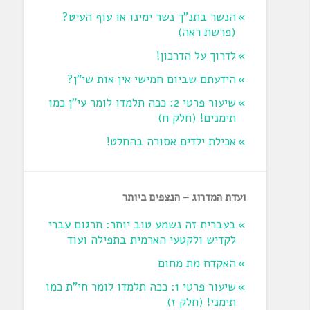
הנשר בתנ"ך נשר ימינו או עוף העיט?
‏(פרשת ראה‏)
לדרוך על הדרכון!
הידעתם שביום חמישי אין אות שי"ן?
שיעור פרטי 2: ככה תלמדו לומר עי"ן כמו
תימנים! (חלק ח)‏
אכילת ילדים אסורה בהחלט!
ועדת המדרוג – הנצפים ביותר
בעברית זה נשמע טוב יותר: תרגום עברי
לקדיש ולקטעי הארמית בתפילה ועוד
האקדח מת מחום
שיעור פרטי 1: ככה תלמדו לומר חי"ת כמו
תימני! ‏(חלק ז‏)