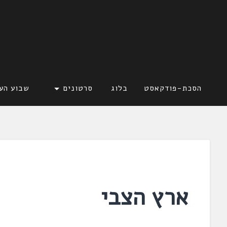
דלג
לתוכן
לשוניאדה
עברית. לשון. שפה
הסכת-פודקאסט
בלוג
סרטונים
שבוע הע
ארץ הצבי