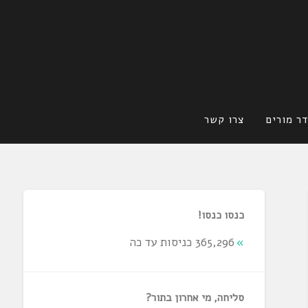
ר מורים
צרו קשר
כנסו כנסו!
365,296 כניסות עד כה
סליחה, מי אחרון בתור?