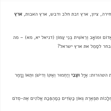
רה, ציון, ארץ זבת חלב ודבש, ארץ האבות,
ארץ
יָּדוֹ אֱדוֹם וּמוֹאָב וְרֵאשִׁית בְּנֵי עַמּוֹן (דניאל יא, מא) – מה
בחר לסַמֵל את ארץ ישראל?
הטהורות: אַיָּל
וּצְבִי
וְיַחְמוּר וְאַקּוֹ וְדִישֹׁן וּתְאוֹ וָזָמֶר
ָכוֹת תִּפְאֶרֶת גְּאוֹן כַּשְׂדִּים כְּמַהְפֵּכַת אֱלֹהִים אֶת-סְדֹם