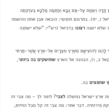
דָה וְשֻׂמַת עַל-פֻּם גֻּבָּא וְחַתְמַהּ מַלְכָּא בְּעִזְקְתֵהּ
 (דניאל ו, יח). בתרגום חופשי: הובאה אבן אחת והושמה
ו שלא ישנה
רצונו
בדניאל (רש"י: "שלא ישתנה
ָהֶם לְהוֹצִיאָם מֵאֶרֶץ מִצְרָיִם אֶל-אֶרֶץ אֲשֶׁר-תַּרְתִּי
חזקאל כ, ו), הכוונה אל הארץ
שחושקים בה ביותר
,
ץ שחפצים
בה.
מה ארץ ישראל נמשלה
לצבי
? לומר לך – מה צבי זה
קת פירותיה. דבר אחר: מה צבי זה קל מכל החיות,