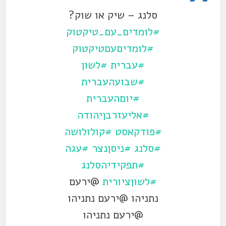
סלנג – שיק או שוק?
#לומדים_עם_טיקטוק
#לומדיםעםטיקטוק
#עברית
#לשון
#שבועהעברית
#יוםהעברית
#אליעזרבןיהודה
#פודקאסט
#קולולושה
#סלנג
#ניסןנצר
#עגה
#תפקידיהסלנג
#לשוןציורית
@ירעם
נתניהו @ירעם נתניהו
@ירעם נתניהו