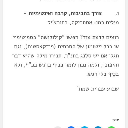
ו.
צורך בחביבות, קרבה ואינטימיות
–
מילים כמו: אסתריקה, בחורצ'יק
רוצים לדעת עוד? חפשו "קולולושה" בספוטיפיי
או בכל יישומון של הסכתים (פודקאסטים), וגם
תגלו אם יש סלנג בתנ"ך, תכירו מילה שהיא דבר
והיפוכו, ולמה נכון לומר בְּכֵּיף בדגש בכ"ף, ולא
בּכֵיף בלי דגש.
שבוע עברית שמח!
שתף