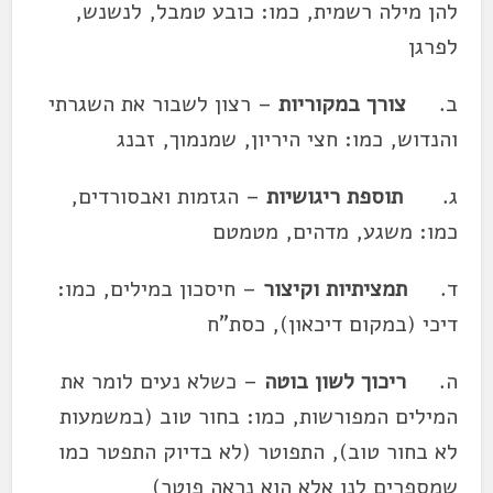
להן מילה רשמית, כמו: כובע טמבל, לנשנש,
לפרגן
ב.
צורך במקוריות
– רצון לשבור את השגרתי
והנדוש, כמו: חצי היריון, שמנמוך, זבנג
ג.
תוספת ריגושיות
– הגזמות ואבסורדים,
כמו: משגע, מדהים, מטמטם
ד.
תמציתיות וקיצור
– חיסכון במילים, כמו:
דיכי (במקום דיכאון), כסת"ח
ה.
ריכוך לשון בוטה
– כשלא נעים לומר את
המילים המפורשות, כמו: בחור טוב (במשמעות
לא בחור טוב), התפוטר (לא בדיוק התפטר כמו
שמספרים לנו אלא הוא נראה פוטר)