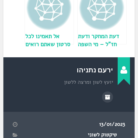
ח
ב
ח
ל
ו
ן
ח
ד
ש
)
דעת המחקר ודעת
אל תאמינו לכל
חז"ל – מי השפה
סרטון שאתם רואים
הראשונה בעולם?
– הינה דוגמה טובה
לכך
ירעם נתניהו
יועץ לשון ומרצה ללשון
13/01/2023
טיקטוק לשוני