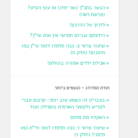
הנשר בתנ"ך נשר ימינו או עוף העיט?
‏(פרשת ראה‏)
לדרוך על הדרכון!
הידעתם שביום חמישי אין אות שי"ן?
שיעור פרטי 2: ככה תלמדו לומר עי"ן כמו
תימנים! (חלק ח)‏
אכילת ילדים אסורה בהחלט!
ועדת המדרוג – הנצפים ביותר
בעברית זה נשמע טוב יותר: תרגום עברי
לקדיש ולקטעי הארמית בתפילה ועוד
האקדח מת מחום
שיעור פרטי 1: ככה תלמדו לומר חי"ת כמו
תימני! ‏(חלק ז‏)