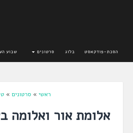
דלג
לתוכן
לשוניאדה
עברית. לשון. שפה
הסכת-פודקאסט
בלוג
סרטונים
שבוע הע
ראשי
»
סרטונים
»
טי
אלומת אור ואלומה ב