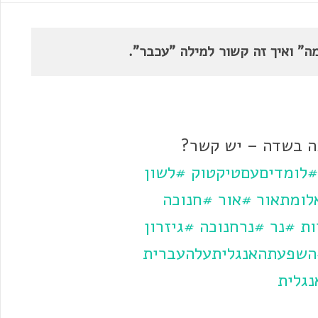
ה" ואיך זה קשור למילה "עכבר".
ה בשדה – יש קשר?
#לומדיםעםטיקטוק
#לשון
לומתאור
#אור
#חנוכה
ות
#נר
#נרחנוכה
#גיזרון
שפעתהאנגליתעלהעברית
גלית