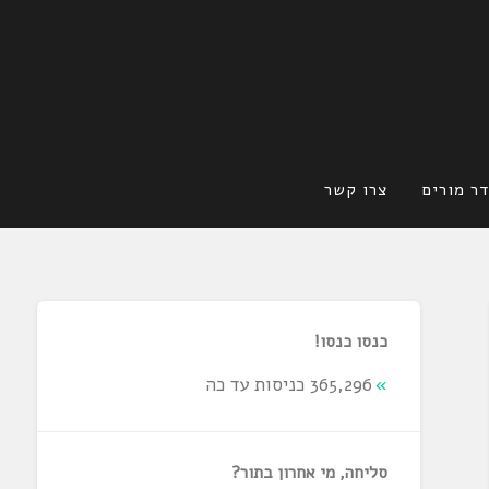
ר מורים
צרו קשר
כנסו כנסו!
365,296 כניסות עד כה
סליחה, מי אחרון בתור?