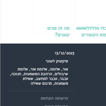
לו מללללאאאא
מה זה פכּים
ות הקשורים
קטנים?
ור
13/12/2023
טיקטוק לשוני
אור
,
אלומה
,
אלומת אור
,
אלומת
שיבולים
,
הרחבת המשמעות
,
חנוכה
,
עכבר
,
עכבר למחשב
,
שאילת
משמעות
,
תרגום שאילה
הרשומה הקודמת