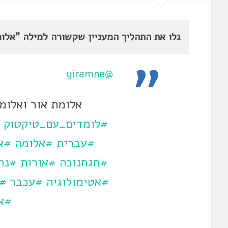
גלו את התהליך המעניין שקשורה למילה "אלומ
@yiramne
אלומת אור ואלומ
#לומדים_עם_טיקטוק
#עברית
#אלומה
#א
#חגחנוכה
#אורות
#נר
#אטימולוגיה
#עכבר
#ה
#אנ