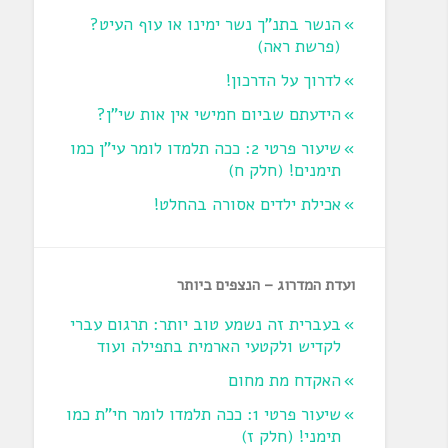
הנשר בתנ"ך נשר ימינו או עוף העיט?
‏(פרשת ראה‏)
לדרוך על הדרכון!
הידעתם שביום חמישי אין אות שי"ן?
שיעור פרטי 2: ככה תלמדו לומר עי"ן כמו
תימנים! (חלק ח)‏
אכילת ילדים אסורה בהחלט!
ועדת המדרוג – הנצפים ביותר
בעברית זה נשמע טוב יותר: תרגום עברי
לקדיש ולקטעי הארמית בתפילה ועוד
האקדח מת מחום
שיעור פרטי 1: ככה תלמדו לומר חי"ת כמו
תימני! ‏(חלק ז‏)