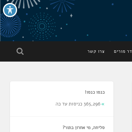
ר מורים
צרו קשר
כנסו כנסו!
365,296 כניסות עד כה
סליחה, מי אחרון בתור?