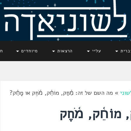
ברית
עליי
הרצאות
מיוחדים
חד
שוני
»
מה השם של זה: מַ֫חַק, מוֹחֵ֫ק, מֹ֫חֶק או מָחָ֫ק?
וֹחֵ֫ק, מֹ֫חֶק