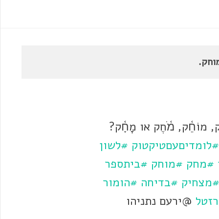
וחק.
וֹחֵ֫ק, מֹ֫חֶק או מָחָ֫ק?
#לומדיםעםטיקטוק
#לשון
#מחק
#מוחק
#ביתספר
מצחיק
#בדיחה
#הומור
זטל
@ירעם נתניהו