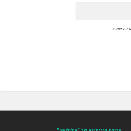
באה שאגיב.
קבוצת הפייסבוק של "קולולושה"