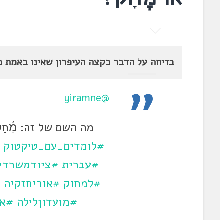
בדיחה על הדבר בקצה העיפרון שאינו באמת מ
@yiramne
מה השם של זה: מַ֫חַק, מ
#לומדים_עם_טיקטוק
#עברית
#ציודמשרדי
#למחוק
#אוריחזקיה
#
#מועדוןלילה
#אר