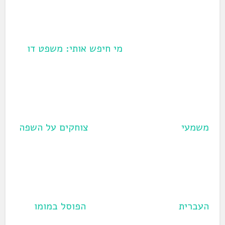
נ
נ
ח
ת
ב
פ
פ
ב
ח
ר
ת
ת
ח
ב
י
ח
ח
ל
ח
ם
ב
ב
ו
ל
ב
ח
ח
ן
ו
א
ל
ל
ח
ן
י
מי חיפש אותי: משפט דו
ו
ו
ד
ח
מ
ן
ן
ש
ד
י
ח
ח
)
ש
י
ד
ד
)
ל
ש
ש
(
)
)
נ
פ
ת
ח
ב
ח
ל
ו
משמעי
צוחקים על השפה
ן
ח
ד
ש
)
העברית
הפוסל במומו