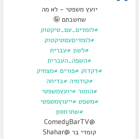
יועץ משפטי – לא מה
שחשבתם 🤪
#לומדים_עם_טיקטוק
#לומדיםעםטיקטוק
#לשון
#עברית
#השפה_העברית
#דקדוק
#פורים
#מצחיק
#קודמיה
#בדיחה
#הומור
#יועץמשפטי
#משפט
#ייעוץמשפטי
#שחרחסון
@ComedyBarTV
קומדי בר @Shahar