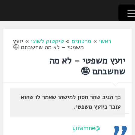
לשוניאדה
עברית. לשון. שפה
דלג
לתוכן
ראשי
»
סרטונים
»
טיקטוק לשוני
»
יועץ
משפטי – לא מה שחשבתם 🤪
יועץ משפטי – לא מה
שחשבתם 🤪
כך הגיב שחר חסון למישהו שאמר לו שהוא
עובד כיועץ משפטי.
@yiramne