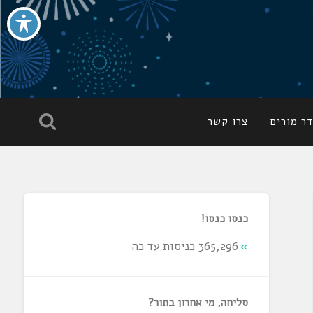
ר מורים
צרו קשר
כנסו כנסו!
365,296 כניסות עד כה
סליחה, מי אחרון בתור?