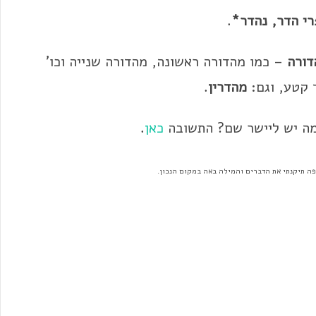
רי הדר,
נהדר*
.
דורה
– כמו מהדורה ראשונה, מהדורה שנייה וכו'
 קטע, וגם:
מהדרין
.
מה יש ליישר שם? התשובה
כאן
.
פה תיקנתי את הדברים והמילה באה במקום הנכון.