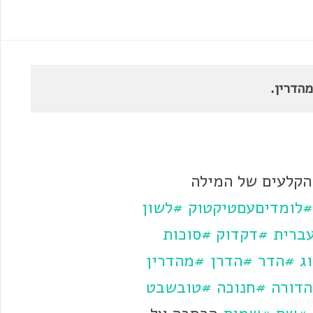
מהדרין.
הקלעים של המילה
#לומדיםעםטיקטוק
#לשון
ברית
#דקדוק
#סוכות
ג
#הדר
#הדרן
#מהדרין
דורה
#חנוכה
#טובשבט