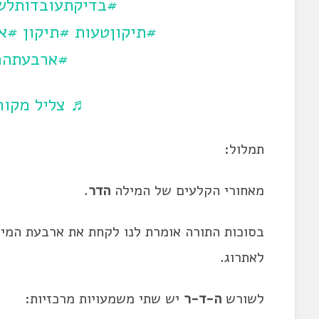
#בדיקתעובדותלשו
#תיקוןטעות
#תיקון
#אט
#ארבעתהמ
♬ צליל מקורי
תמלול:
מאחורי הקלעים של המילה
הדר
.
בסוכות התורה אומרת לנו לקחת את ארבעת המי
לאתרוג.
לשורש
ה-ד-ר
יש שתי משמעויות מרכזיות: