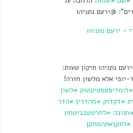
#שם
#שמות
הרחבה על
ים": @ירעם נתניהו
 – ירעם נתניהו
עם נתניהו תיקון טעות:
-יופי אלא מלשון חזרה!
#לומדיםעםטיקטוק
#לשון
ת
#דקדוק
#מהדרין
#הדר
חנוכה
#לחרטטבביטחון
#לתקןאתהמתקן