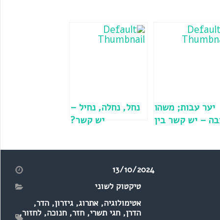
יער עבות; משהו
נחל, נחלה, נחיל –
ה – יש קשר בין
יש קשר?
המילים?
13/10/2024
טיקטוק לשוני
אטימולוגיה
,
אתרוג
,
גיזרון
,
הדר
,
הדרן
,
חגי תשרי
,
חזר
,
חנוכה
,
לחזור
,