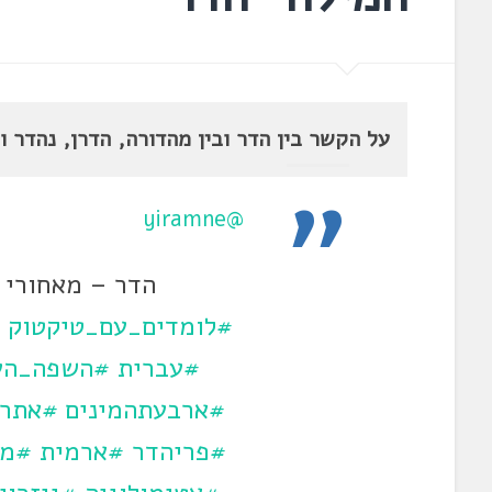
על הקשר בין הדר ובין מהדורה, הדרן, נהדר ו
@yiramne
הדר – מאחורי 
#לומדים_עם_טיקטוק
#עברית
#השפה_הע
#ארבעתהמינים
#אתרו
#פריהדר
#ארמית
#מה