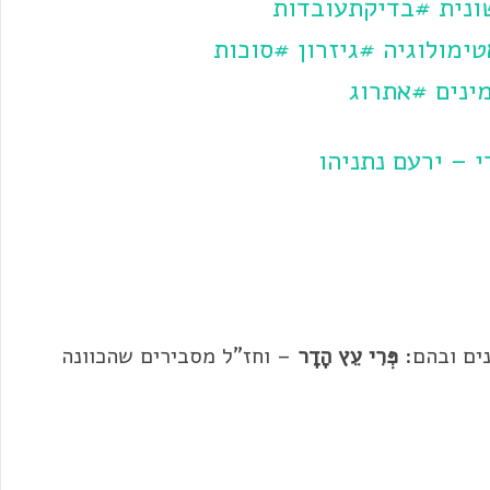
נית
#בדיקתעובדות
ימולוגיה
#גיזרון
#סוכות
ינים
#אתרוג
 – ירעם נתניהו
נים ובהם:
פְּרִי עֵץ הָדָר
– וחז"ל מסבירים שהכוונה