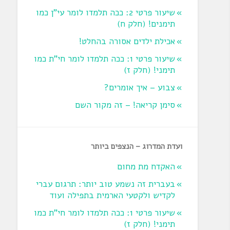
שיעור פרטי 2: ככה תלמדו לומר עי"ן כמו
תימנים! (חלק ח)‏
אכילת ילדים אסורה בהחלט!
שיעור פרטי 1: ככה תלמדו לומר חי"ת כמו
תימני! ‏(חלק ז‏)
צבוע – איך אומרים?
סימן קריאה! – זה מקור השם
ועדת המדרוג – הנצפים ביותר
האקדח מת מחום
בעברית זה נשמע טוב יותר: תרגום עברי
לקדיש ולקטעי הארמית בתפילה ועוד
שיעור פרטי 1: ככה תלמדו לומר חי"ת כמו
תימני! ‏(חלק ז‏)