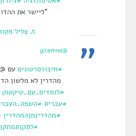
#אטימולוגיה
#גיזרון
"ליישר את ההדור
♬ צליל מקורי
@yiramne
#חיבורסרטונים
עם @יר
מהדרין לא מלשון הדר
#לומדים_עם_טיקטוק
#עברית
#השפה_העברי
#מהדריןמןהמהדרין
#
#לתקןתמתקן