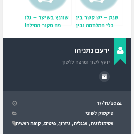
ן
ח
ד
ש
)
טנק – יש קשר בין
שוונץ בשיער – גלו
כלי המלחמה ובין
מה מקור המילה!
המיכל לנוזלים?
ירעם נתניהו
יועץ לשון ומרצה ללשון
17/11/2024
טיקטוק לשוני
אטימולוגיה
,
אנגלית
,
גיזרון
,
פיטים
,
קופה ראשית