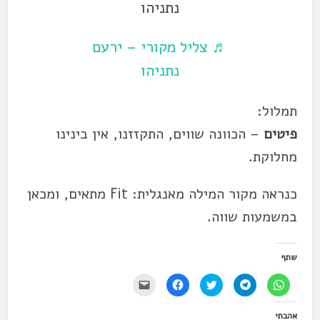
נתניהו
♬ צליל מקורי – ירעם
נתניהו
תמלול:
פיטים
– הכוונה שווים, התקזזנו, אין בינינו
מחלוקת.
כנראה מקור המילה מאנגלית: Fit מתאים, ומכאן
במשמעות שווה.
שתף
ל
ל
ל
ל
י
ח
ח
ח
ח
ש
י
י
צ
י
ל
צ
צ
ו
צ
ל
אהבתי
ה
ה
כ
ה
ח