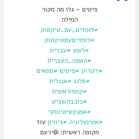
פיטים – גלו מה מקור
המילה
#לומדים_עם_טיקטוק
#לומדיםעםטיקטוק
#לשון
#עברית
#השפה_העברית
#דקדוק
#פיטים
#מתאים
#סלנג
#אנגלית
#קופהראשית
#כוכבהשביט
#אמנוןטיטינסקי
#אטימולוגיה
#גיזרון
עוד
מקופה ראשית: @ירעם