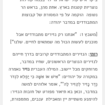
נוצריות קטנות בארץ. אחת מהן, בראש הר
נטופה הוקמה על פי המסורת של קבוצות
המתבודדים במדבר יהודה:
[משבץ 1: "אנחנו רק נזירים מתבודדים אבל
מוכנים לעשות הכול מה שמתאים לחיים. שלנו"]
רותי
: הנזירים המתבודדים קרובים בדרך חייהם
לנזירים הנוצרים הראשונים, שחיו במדבר,
מרוחקים מכל יישוב. המילה העברית
נזיר
נאמרה
במקורה על יהודים: "אִישׁ אוֹ אִשָּׁה כִּי יַפְלִא לִנְדֹּר
נֶדֶר נָזִיר לְהַזִּיר לַה'", אומר אלוהים למשה
במדבר, וכאן בא תיאור מפורט של חובות הנזיר:
להימנע משתיית יין ומאכילת ענבים, מתספורת,