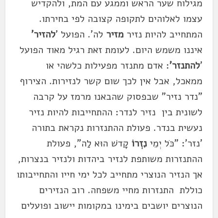
מגילוח שער הראש וממגע עם המת, ולהקדיש
עצמו לאלוהים לתקופה קצובה לפי בחירתו.
המתחייב להיות נזיר
מזיר
לה'. הפועל '
להזיר'
איננו משמש היום. לעומת זאת רגיל מאוד הפועל
'
להתנזר'
: אדם מתנזר מפעילות כלשהי או
ממאכל, אבל אין לכך שום קשר לנזירות. הצירוף
"נדר נזיר" שבפסוק שהבאנו מרמז על קרבה
לשונית בין נזיר לנדר: ההתחייבות להיות נזיר
נעשית בנדר. פעולת ההתנזרות נקראת בתורה
'נזר': "כֹּל יְמֵי
נִזְרוֹ
קָדשׁ הוּא לַה", פעולת
ההתנזרות משותפת לנזיר ביהדות ולנזיר בנצרות,
אך הנזיר הנוצרי מתחייב לכל ימי חייו והתחייבותו
כוללת התנזרות מחיי משפחה. רוב הנזירים
הנוצרים יושבים בימינו במקומות יישוב ופועלים