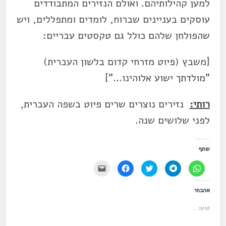
למען קהילותיהם. ואולם הנזירים המתבודדים
עוסקים בעניינים שברוח, לומדים ומתפללים, ויש
שהפולחן שלהם כולל גם טקסטים עבריים:
[משבץ (פיוט מזרחי קדום בלשון העברית)
"מולדתך ישוע אלוהינו…"]
רותי:
נזירים נוצרים שרים פיוט בשפה העברית,
לפני שלושים שנה.
שתף
ל
ל
ל
ל
י
ח
ח
ח
ח
ש
י
י
צ
י
ל
צ
צ
ו
צ
ל
אהבתי
ה
ה
כ
ה
ח
ל
ל
ד
ל
ו
ש
ש
י
ש
ץ
טוען...
י
י
ל
י
כ
ת
ת
ש
ת
ד
ו
ו
ת
ו
י