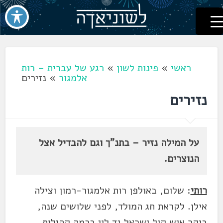
לשוניאדה
עברית. לשון. שפה
דלג
לתוכן
ראשי
»
פינות לשון
»
רגע של עברית – רות
אלמגור
»
נזירים
נזירים
על המילה נזיר – בתנ"ך וגם להבדיל אצל
הנוצרים.
רותי
: שלום, באולפן רות אלמגור-רמון וצילה
אילן. לקראת חג המולד, לפני שלושים שנה,
ביקר איש קול ישראל גד לוי בכמה קהילות