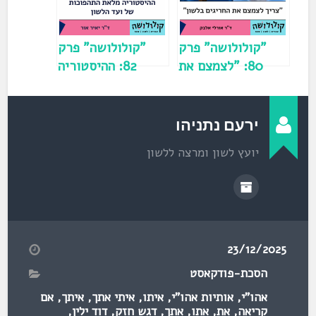
ו
ן
ח
ד
ש
)
"קולולושה" פרק
"קולולושה" פרק
80: "לצמצם את
82: ההיסטוריה
מספר החריגים
מלאת התהפוכות של
בלשון" / ד"ר
ועד הלשון (א) /
אורלי אלבק
ד"ר יאיר אור
ירעם נתניהו
יועץ לשון ומרצה ללשון
23/12/2025
הסכת-פודקאסט
אהו"י
,
אותיות אהו"י
,
איתו
,
איתי אתך
,
איתך
,
אם
קריאה
,
את
,
אתו
,
אתך
,
דגש חזק
,
דוד ילין
,