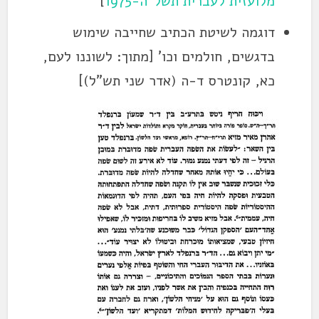
מלועזית לעברית תשל"ה-1975
]
דוגמה לשיטת הכתיב שחייבה שימוש
בדגשים, חולמים וכו' [מתוך: לשוננו לעם,
כא, קונטרס ד-ה (אדר שני תש"ל)]