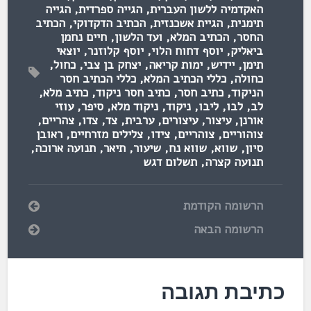
האקדמיה ללשון העברית
,
הגייה ספרדית
,
הגייה
תימנית
,
הגיית אשכנזית
,
הכתיב הדקדוקי
,
הכתיב
החסר
,
הכתיב המלא
,
ועד הלשון
,
חיים נחמן
ביאליק
,
יוסף דחוח הלוי
,
יוסף קלוזנר
,
יוצאי
תימן
,
יידיש
,
ימות קריאה
,
יצחק בן צבי
,
כחול
,
כחולה
,
כללי הכתיב המלא
,
כללי הכתיב חסר
הניקוד
,
כתיב חסר
,
כתיב חסר ניקוד
,
כתיב מלא
,
לב
,
לבו
,
ליבו
,
ניקוד
,
ניקוד מלא
,
סיפר
,
עוזי
אורנן
,
עיצור
,
עיצורים
,
ערבית
,
צד
,
צדו
,
צהריים
,
צוהוריים
,
צוהריים
,
צידו
,
צלילים מזרחיים
,
ראובן
סיון
,
שווא
,
שווא נח
,
שיעור
,
תיאר
,
תנועה ארוכה
,
תנועה קצרה
,
תשלום דגש
הרשומה הקודמת
הרשומה הבאה
כתיבת תגובה