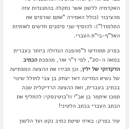
האקדמיה ללשון אשר נתקלה בהתנגדות עזה
מהציבור (כולל האמירה "אתם שורפים את
התלמוד!"): להוסיף שני סימנים חדשים לאותיות
האל"ף-בי"ת העברי.
בפרק תתוודעו ל"מהפכה הגדולה ביותר בעברית
במאה ה-20", לפי ד"ר אור, מהפכת
הכתיב
הדקדוקי של ילין
, וכן תכירו את ההצעה המפתיעה
של נשיא המדינה דאז יצחק בן צבי לחולל שינוי
בכתיב בעברית, ואת ההצעה הרדיקלית שבה
תמכו איתמר בן אב"י וז'בוטינסקי: להחליף את
הכתב העברי בכתב הלטיני!
עוד בפרק: באיזו שיטת כתיב נקט ועד הלשון