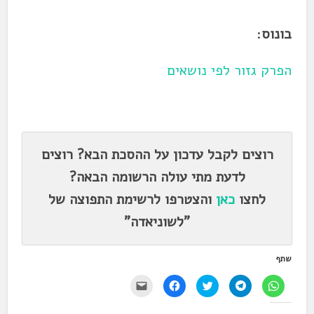
בונוס
:
הפרק גזור לפי נושאים
.
רוצים לקבל עדכון על ההסכת הבא? רוצים
לדעת מתי עולה הרשומה הבאה?
לחצו
כאן
והצטרפו לרשימת התפוצה של
"לשוניאדה"
שתף
ל
ל
ל
ל
י
ח
ח
ח
ח
ש
י
י
צ
י
ל
צ
צ
ו
צ
ל