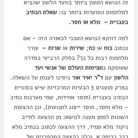
זה הנושא הטעון ביותר בוועד הלשון שהביא
למלחמות הסוערות ביותר בו:
שאלת הכתיב
בעברית –
מלא או חסר
.
למה דווקא הנושא הטכני לכאורה הזה – אם
נכתוב
כוח
או
כח
;
שירות
או
שרות –
עורר
מלחמות רבות כל כך? בחלק הרביעי בסדרה
שעוסקת ב
תפיסות העולם של אנשי ועד
הלשון
עם
ד"ר יאיר אור
ניסינו לענות על השאלה.
בפרק מוצגים 3 הבעיות המרכזיות שיש בסוגיית
הכתיב בעברית (חוסר אחידות, שתי מערכות כתיב
– מלא וחסר, חוסר ייצוג לתנועות), וכן ההצעות
השונות למתן מענה לנושא: מן ההצעה לחייב
ניקוד מלא תמיד, דרך ההצעה לכתוב בכתיב מלא
כבר בכיתה א, וכלה בהצעה המהפכנית של