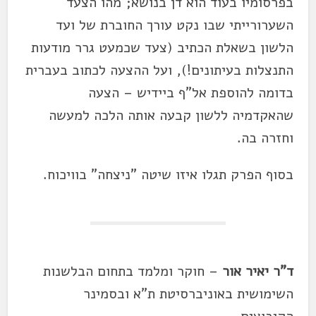
בפרסומיו בעוד הוא דן בנושא; מהו הצעד
השערורייתי שבו נקט עורך החוברת של ועד
הלשון בשאלת הכתיב (צעד שכמעט גרר מודעות
התנצלות בעיתונים!), ועל ההצעה לכתוב בעברית
בדומה להוספת אל"ף ביידיש – הצעה
שהאקדמיה ללשון קבעה אותה הלכה למעשה
וחזרה בה.
בסוף הפרק תגלו איזו שיטה "ניצחה" בוויכוח.
ד"ר יאיר אור
– חוקר ומלמד בתחום הבלשנות
השימושית באוניברסיטת ת"א ובסמינר