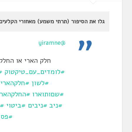
גלו את הסיפור (תרתי משמע) מאחורי הקלעים
@yiramne
חלק הארי או החלק
#לומדים_עם_טיקטוק
#
#לשון
#חלקהארי
#שםותוארו
#החלקהארי
#ניב
#ניבים
#ביטוי
#ב
#פסי