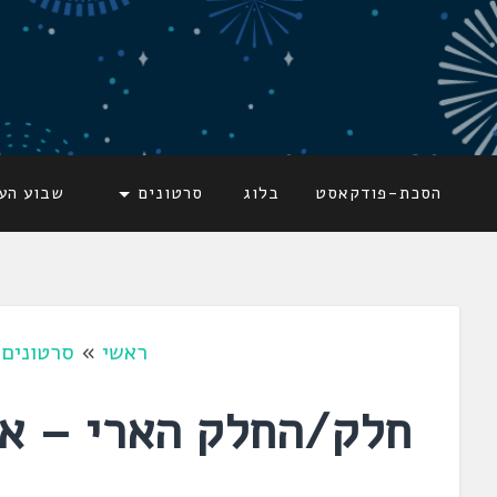
דלג
לתוכן
לשוניאדה
עברית. לשון. שפה
הסכת-פודקאסט
בלוג
סרטונים
שבוע הע
ראשי
»
סרטונים
»
חלק/החלק הארי – אי