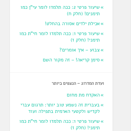
שיעור פרטי 2: ככה תלמדו לומר עי"ן כמו
תימנים! (חלק ח)‏
אכילת ילדים אסורה בהחלט!
שיעור פרטי 1: ככה תלמדו לומר חי"ת כמו
תימני! ‏(חלק ז‏)
צבוע – איך אומרים?
סימן קריאה! – זה מקור השם
ועדת המדרוג – הנצפים ביותר
האקדח מת מחום
בעברית זה נשמע טוב יותר: תרגום עברי
לקדיש ולקטעי הארמית בתפילה ועוד
שיעור פרטי 1: ככה תלמדו לומר חי"ת כמו
תימני! ‏(חלק ז‏)