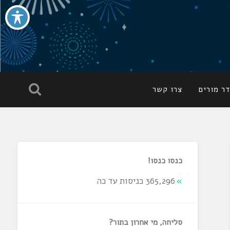
ר מורים
צרו קשר
כנסו כנסו!
365,296 כניסות עד כה
סליחה, מי אחרון בתור?