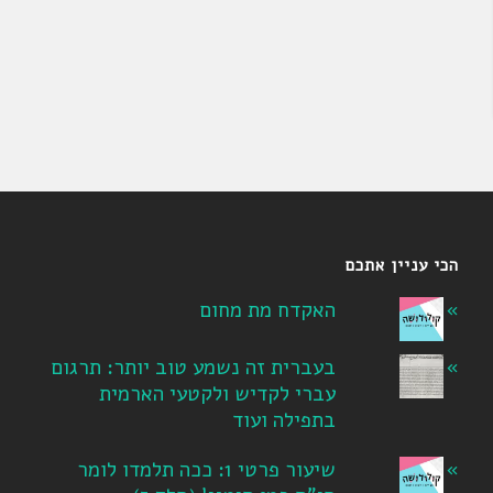
הכי עניין אתכם
האקדח מת מחום
בעברית זה נשמע טוב יותר: תרגום
עברי לקדיש ולקטעי הארמית
בתפילה ועוד
שיעור פרטי 1: ככה תלמדו לומר