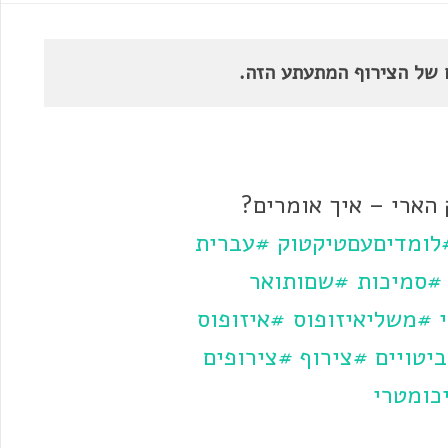
 של הצירוף המתעתע הזה.
 הארי – איך אומרים?
לומדיםעםטיקטוק
#עברית
#סמיכות
#שםותואר
#משליאיזופוס
#איזופוס
יטויים
#צירוף
#צירופים
כומטרי