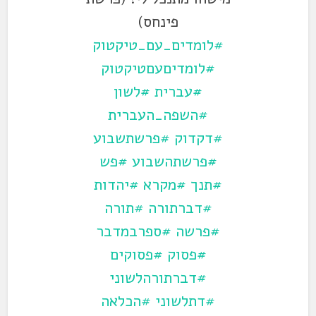
פינחס)
#לומדים_עם_טיקטוק
#לומדיםעםטיקטוק
#עברית
#לשון
#השפה_העברית
#דקדוק
#פרשתשבוע
#פרשתהשבוע
#פש
#תנך
#מקרא
#יהדות
#דברתורה
#תורה
#פרשה
#ספרבמדבר
#פסוק
#פסוקים
#דברתורהלשוני
#דתלשוני
#הכלאה