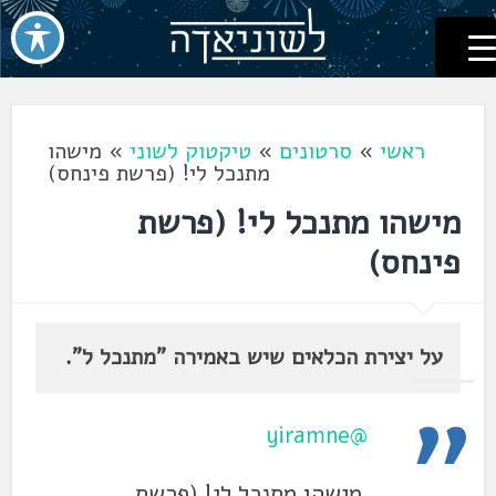
לשוניאדה
עברית. לשון. שפה
דלג
לתוכן
ראשי
»
סרטונים
»
טיקטוק לשוני
»
מישהו
מתנכל לי! (פרשת פינחס)
מישהו מתנכל לי! (פרשת
פינחס)
על יצירת הכלאים שיש באמירה "מתנכל ל".
@yiramne
מישהו מתנכל לי! (פרשת