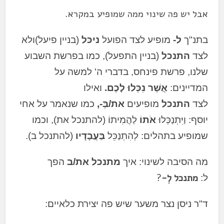
אבל יש פה שינוי ממה שמופיע במקרא.
בתנ"ך
ל-
מופיע לצד הפועל
ניכּל
(בניין פיעל)ולא
לצד
התנכל
(בניין התפעל), כמו בפרשת השבוע
שלנו, פרשת פינחס, בדברי ה' למשה על
המדיינים:
אֲשֶׁר
נִכְּלוּ לָכֶם.
ואילו
לצד
ה
תנכל
מופיעים
את/בְּ-,
כמו שנאמר על אחי
יוסף: וַיִּתְנַכְּלוּ
אֹתוֹ
לַ
הֲמִיתוֹ (להתנכל את), וכמו
שמופיע בתהלים:
לְהִתְנַכֵּל
בַּעֲבָדָיו
(להתנכל ב).
מה הסיבה לשינוי: איך
מתנכל
את/ב
הפך
מתנכל
לְ-
?
ל:
ד"ר ניסן נצר משער שיש פה יצירת כלאיים: