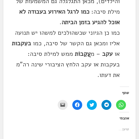
והילדים), מכאן התגלגלה גם המשמעות של
מילת סיבה:
כמו לרגל האירוע בעבודה לא
אוכל להגיע בזמן הביתה
.
כמו כן הגיוני שכשהולכים למשהו יש תנועה
אליו ומכאן גם הקשר של סיבה, כמו
בעִקבות
או
עקב
– מ
עֲקֵבוֹת
ממש למילת סיבה:
בעקבות או עקב הלחץ הציבורי שינה רה"מ
את דעתו.
שתף
ל
ל
ל
ל
י
ח
ח
ח
ח
ש
י
י
צ
י
ל
צ
צ
ו
צ
ל
אהבתי
ה
ה
כ
ה
ח
ל
ל
ד
ל
ו
ש
ש
י
ש
ץ
טוען...
י
י
ל
י
כ
ת
ת
ש
ת
ד
ו
ו
ת
ו
י