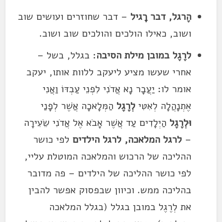
הֶרגל, דבר רָגיל
– דבר שחוזרים ועושים שוב
ושוב, כאילו הולכים והולכים שוב ושוב.
לרֶגֶל במובן מילת הסיבה
: בגלל, בשל –
אחרי שעשו מציע ליעקב ללוות אותו, יעקב
אומר לו: יַעֲבׇר נָא אֲדֹנִי לִפְנֵי עַבְדּוֹ וַאֲנִי
אֶתְנָהֲלָה לְאִטִּי
לְרֶגֶל
הַמְּלָאכָה אֲשֶׁר לְפָנַי
וּלְרֶגֶל
הַיְלָדִים עַד אֲשֶׁר אָבֹא אֶל אֲדֹנִי שֵׂעִירָה
–
לרגל המלאכה, לרגל הילדים
לפי כושר
ההליכה של הרכוש והמלאכה המוטלת עליי,
לפי כושר ההליכה של הילדים – פה מדובר
בהליכה ממש. וכיוון שבפסוק אפשר להבין
את לְרֶגֶל במובן בגלל (בגלל המלאכה