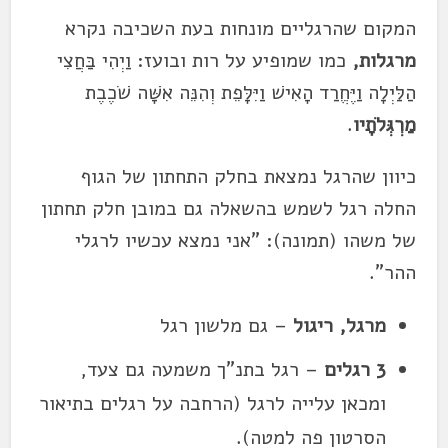
המקום שהרגליים מונחות בעת השכיבה נקרא
מרגלות,
כמו שמופיע על רות ובועז: וַיְהִי בַּחֲצִי
הַלַּיְלָה וַיֶּחֱרַד הָאִישׁ וַיִּלָּפֵת וְהִנֵּה אִשָּׁה שֹׁכֶבֶת
מַרְגְּלֹתָיו
.
כיוון שהרגל נמצאת בחלק התחתון של הגוף
החלה רגל לשמש בהשאלה גם במובן חלק תחתון
של משהו (תמונה): "אני נמצא עכשיו לרגלי
ההר".
מרגל, ריגול
– גם מלשון רגל
3 רגלים
– רגל בתנ"ך משמעה גם צעד,
ומכאן עלייה לרגל (הרחבה על רגלים בתיאור
הסרטון פה למטה).