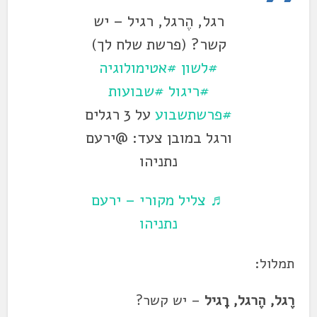
רגל, הֶרגל, רגיל – יש
קשר? ‏(פרשת שלח לך‏)
#לשון
#אטימולוגיה
#ריגול
#שבועות
#פרשתשבוע
על 3 רגלים
ורגל במובן צעד: @ירעם
נתניהו
♬ צליל מקורי – ירעם
נתניהו
תמלול:
רֶגל, הֶרגל, רָגיל
– יש קשר?