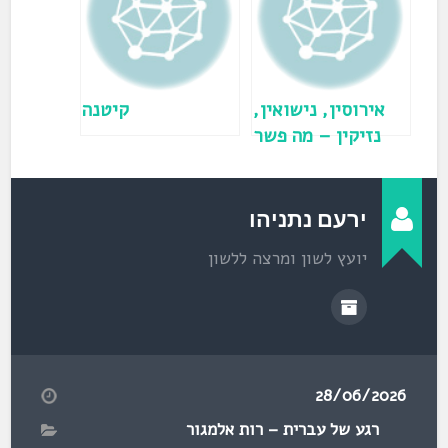
ב
ח
ל
ו
ן
ח
ד
ש
)
אירוסין, נישואין,
קיטנה
נזיקין – מה פשר
הסיומת -ין?
ירעם נתניהו
יועץ לשון ומרצה ללשון
28/06/2026
רגע של עברית – רות אלמגור