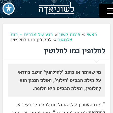
לשוניאדה
עברית. לשון. שפה
דלג
לתוכן
ראשי
»
פינות לשון
»
רגע של עברית – רות
אלמגור
»
לחלופין כמו לחלוטין
לחלופין כמו לחלוטין
מי שאומר או כותב 'לְחילופין' חושב בוודאי
על מילת הבסיס 'חילוף', ואולם הנכון הוא
לַחלופין, ומילת הבסיס היא חלופה.
"ביום האחרון של הטיול תוכלו לסייר בעיר או
לחילופין
לנסוע לחוף הים". מי שאומר, או כותב,