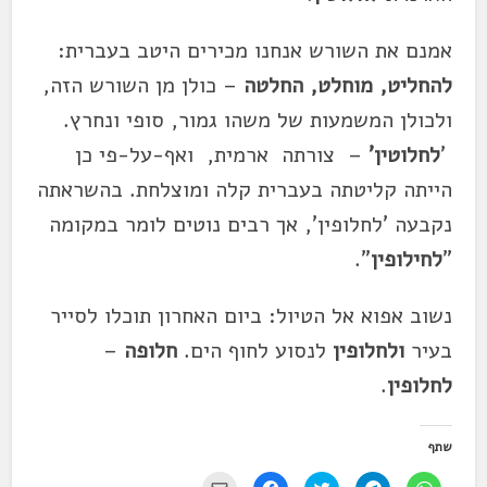
אמנם את השורש אנחנו מכירים היטב בעברית:
להחליט, מוחלט, החלטה
– כולן מן השורש הזה,
ולכולן המשמעות של משהו גמור, סופי ונחרץ.
'
לחלוטין'
– צורתה ארמית, ואף-על-פי כן
הייתה קליטתה בעברית קלה ומוצלחת. בהשראתה
נקבעה 'לחלופין', אך רבים נוטים לומר במקומה
"
לחילופין
".
נשוב אפוא אל הטיול: ביום האחרון תוכלו לסייר
בעיר
ולחלופין
לנסוע לחוף הים.
חלופה
–
לחלופין
.
שתף
ל
ל
ל
ל
י