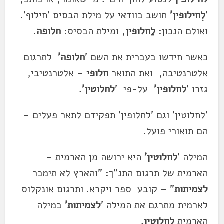
'
לְחילופין'
חושב בוודאי על מילת הבסיס 'חילוף'.
ואולם הנכון:
לַחלופין
, ומילת הבסיס:
חלופה
.
כאשר חידשו בעברית את השם '
חלופה'
לתרגום
אלטרנטיבה, ואת התואר
חלופי
– אלטרנטיבי,
גזרו '
לחלופין'
על-פי '
לחלוטין'
.
'לחלוטין' וגם 'לחלופין' תפקידם לתאר פעלים –
הם תואורי פועל.
המילה '
לחלוטין'
היא ירושה מן הארמית –
הארמית של תרגום התנ"ך: "והארץ לא תימכר
לצמיתות
" – קובע ספר ויקרא. ותרגום אונקלוס
לארמית מתרגם את המילה '
לצמיתות'
במילה
הארמית
לחלוטין
.